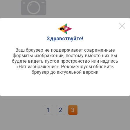
Здравствуйте!
сравнить
Ваш браузер не поддерживает современные
УТ-000010950
MAUNFELD XBMO.20.2 S
форматы изображений, поэтому вместо них вы
будете видеть пустое пространство или надпись
Объем:
20
«Нет изображения». Рекомендуем обновить
Мощность:
800
браузер до актуальной версии
Органы управления:
поворотные с кнопками
Поворотный столик:
да
Диаметр столика:
270
Отзывы
0
1
2
3