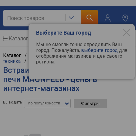
Выберите Ваш город
Каталог
Мобильные телефоны
Мы не смогли точно определить Ваш
город. Пожалуйста,
выберите город
для
Каталог /
Крупная бытовая техника
/
Встраиваемая
отображения магазинов и цен своего
техника
/
Встраиваемые микроволновые печи
региона.
Встраиваемые микроволновые
печи MAUNFELD - цены в
интернет-магазинах
Выводить
по популярности
Фильтры