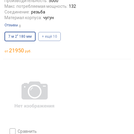
Производительность:
5000
Макс. потребляемая мощность:
132
Соединение:
резьба
Материал корпуса:
чугун
Отзывы
0
7 м 2" 180 мм
+ ещё 10
21950
от
руб.
Здравствуйте!
Ваш браузер не поддерживает современные
форматы изображений, поэтому вместо них вы
будете видеть пустое пространство или надпись
«Нет изображения». Рекомендуем обновить
браузер до актуальной версии
сравнить