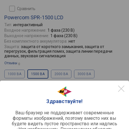
сравнить
Powercom SPR-1500 LCD
Тип:
интерактивный
Входное напряжение:
1 фаза (230 В)
Выходное напряжение:
1 фаза (230 В)
Без комплектного аккумулятора:
нет
Защита:
защита от короткого замыкания, защита от
перегрузок, фильтрация помех, защита линии передачи
данных, звуковая сигнализация
Отзывы
0
1000 ВА
1500 ВА
2000 ВА
3000 ВА
26226
36578
от
до
руб.
Здравствуйте!
Ваш браузер не поддерживает современные
форматы изображений, поэтому вместо них вы
будете видеть пустое пространство или надпись