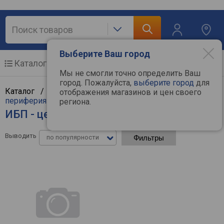
Выберите Ваш город
Каталог
Мобильные телефоны
Мы не смогли точно определить Ваш
город. Пожалуйста,
выберите город
для
Каталог /
Компьютерная техника
/
Компьютерная
отображения магазинов и цен своего
периферия
/
ИБП
региона.
ИБП - цены в интернет-магазинах
Выводить
по популярности
Фильтры