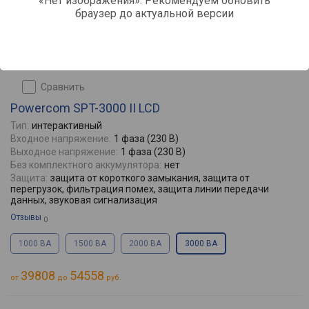
«Нет изображения». Рекомендуем обновить
браузер до актуальной версии
сравнить
Powercom SPT-3000 II LCD
Тип:
интерактивный
Входное напряжение:
1 фаза (230 В)
Выходное напряжение:
1 фаза (230 В)
Без комплектного аккумулятора:
нет
Защита:
защита от короткого замыкания, защита от
перегрузок, фильтрация помех, защита линии передачи
данных, звуковая сигнализация
Отзывы
0
1000 ВА
1500 ВА
2000 ВА
3000 ВА
39808
54558
от
до
руб.