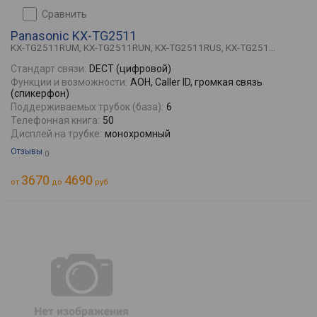
сравнить
Panasonic KX-TG2511
KX-TG2511RUM, KX-TG2511RUN, KX-TG2511RUS, KX-TG251...
Стандарт связи:
DECT (цифровой)
Функции и возможности:
АОН, Caller ID, громкая связь
(спикерфон)
Поддерживаемых трубок (база):
6
Телефонная книга:
50
Дисплей на трубке:
монохромный
Отзывы
0
3670
4690
от
до
руб.