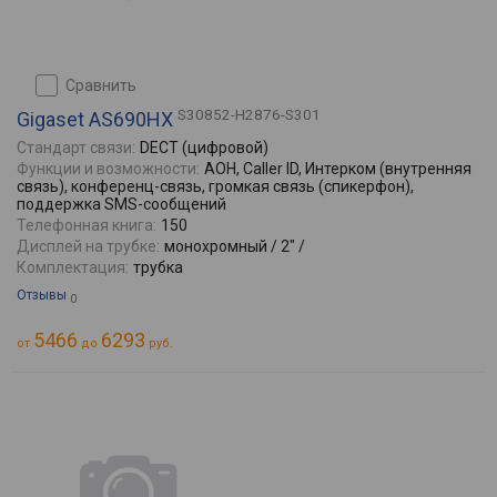
сравнить
S30852-H2876-S301
Gigaset AS690HX
Стандарт связи:
DECT (цифровой)
Функции и возможности:
АОН, Caller ID, Интерком (внутренняя
связь), конференц-связь, громкая связь (спикерфон),
поддержка SMS-сообщений
Телефонная книга:
150
Дисплей на трубке:
монохромный / 2" /
Комплектация:
трубка
Отзывы
0
5466
6293
от
до
руб.