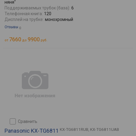
няня"
Поддерживаемых трубок (база):
6
Телефонная книга:
120
Дисплей на трубке:
монохромный
Отзывы
0
7660
9900
от
до
руб.
сравнить
KX-TG6811RUB, KX-TG6811UAB
Panasonic KX-TG6811