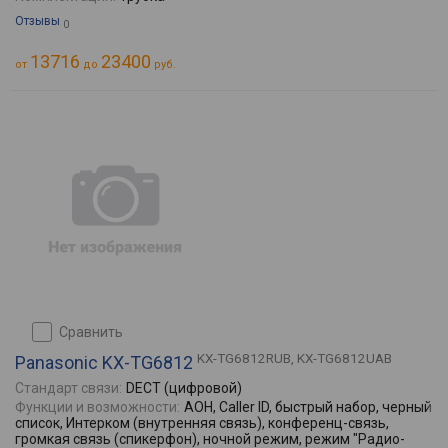
Отзывы
0
13716
23400
от
до
руб.
сравнить
KX-TG6812RUB, KX-TG6812UAB
Panasonic KX-TG6812
Стандарт связи:
DECT (цифровой)
Функции и возможности:
АОН, Caller ID, быстрый набор, черный
список, Интерком (внутренняя связь), конференц-связь,
громкая связь (спикерфон), ночной режим, режим "Радио-