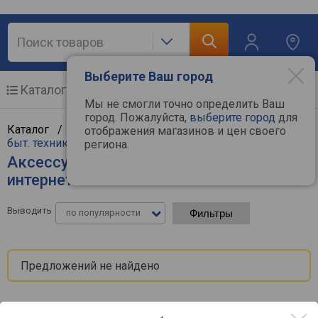
Выберите Ваш город
Каталог
Мобильные телефоны
Мы не смогли точно определить Ваш
город. Пожалуйста,
выберите город
для
Каталог /
Крупная бытовая техника
/
Аксессуары к
отображения магазинов и цен своего
быт. технике
/
Аксессуары к стиралкам
региона.
Аксессуары к стиралкам - цены в
интернет-магазинах
Выводить
по популярности
Фильтры
Предложений не найдено