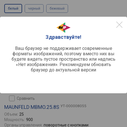
белый
черный
бежевый
23990
36990
от
до
руб.
Здравствуйте!
Ваш браузер не поддерживает современные
форматы изображений, поэтому вместо них вы
будете видеть пустое пространство или надпись
«Нет изображения». Рекомендуем обновить
браузер до актуальной версии
сравнить
УТ-000008055
MAUNFELD MBMO.25.8S
Объем:
25
Мощность:
900
Органы управления:
поворотные с кнопками