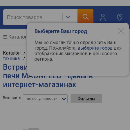
Выберите Ваш город
Каталог
Мобильные телефоны
Мы не смогли точно определить Ваш
город. Пожалуйста,
выберите город
для
Каталог /
Крупная бытовая техника
/
Встраиваемая
отображения магазинов и цен своего
техника
/
Встраиваемые микроволновые печи
региона.
Встраиваемые микроволновые
печи MAUNFELD - цены в
интернет-магазинах
Выводить
по популярности
Фильтры