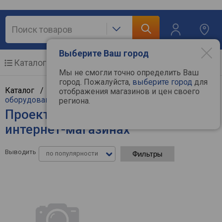
Выберите Ваш город
Каталог
Мобильные телефоны
Мы не смогли точно определить Ваш
город. Пожалуйста,
выберите город
для
Каталог /
ТВ и видеотехника
/
Проекционное
отображения магазинов и цен своего
оборудование
/
Проекторы
региона.
Проекторы Acer - цены в
интернет-магазинах
Выводить
по популярности
Фильтры