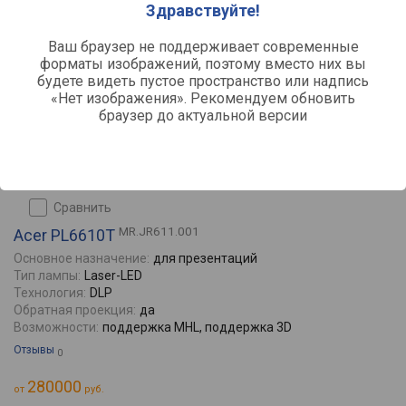
Здравствуйте!
Ваш браузер не поддерживает современные
форматы изображений, поэтому вместо них вы
будете видеть пустое пространство или надпись
«Нет изображения». Рекомендуем обновить
браузер до актуальной версии
сравнить
MR.JR611.001
Acer PL6610T
Основное назначение:
для презентаций
Тип лампы:
Laser-LED
Технология:
DLP
Обратная проекция:
да
Возможности:
поддержка MHL, поддержка 3D
Отзывы
0
280000
от
руб.