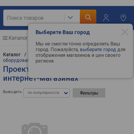
Выберите Ваш город
Каталог
Мобильные телефоны
Мы не смогли точно определить Ваш
город. Пожалуйста,
выберите город
для
Каталог /
ТВ и видеотехника
/
Проекционное
отображения магазинов и цен своего
оборудование
/
Проекторы
региона.
Проекторы Acer - цены в
интернет-магазинах
Выводить
по популярности
Фильтры