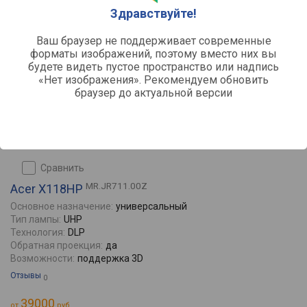
Здравствуйте!
Ваш браузер не поддерживает современные
форматы изображений, поэтому вместо них вы
будете видеть пустое пространство или надпись
«Нет изображения». Рекомендуем обновить
браузер до актуальной версии
сравнить
MR.JR711.00Z
Acer X118HP
Основное назначение:
универсальный
Тип лампы:
UHP
Технология:
DLP
Обратная проекция:
да
Возможности:
поддержка 3D
Отзывы
0
39000
от
руб.