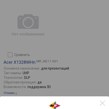
сравнить
MR.JX211.001
Acer X1328WHn
Основное назначение:
для презентаций
Тип лампы:
UHP
Технология:
DLP
Обратная проекция:
да
Возможности:
поддержка 3D
Отзывы
0
42981
56400
от
до
руб.