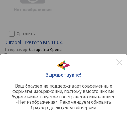
сравнить
Duracell 1xKrona MN1604
Типоразмер:
батарейка Крона
Технология:
алкалиновая
Кол-во в упаковке:
1
Напряжение:
9
Отзывы
Здравствуйте!
0
Ваш браузер не поддерживает современные
форматы изображений, поэтому вместо них вы
будете видеть пустое пространство или надпись
«Нет изображения». Рекомендуем обновить
браузер до актуальной версии