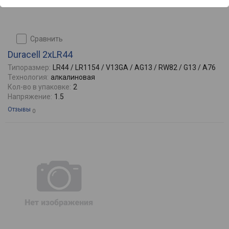
сравнить
Duracell 2xLR44
Типоразмер:
LR44 / LR1154 / V13GA / AG13 / RW82 / G13 / A76
Технология:
алкалиновая
Кол-во в упаковке:
2
Напряжение:
1.5
Отзывы
0