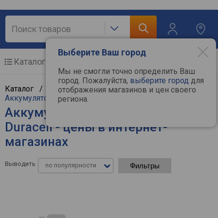
Выберите Ваш город
Каталог
Мобильные телефоны
Мы не смогли точно определить Ваш
город. Пожалуйста,
выберите город
для
Каталог /
Фототехника
/
Аксессуары к фото
/
отображения магазинов и цен своего
Аккумуляторы и батарейки
региона.
Аккумуляторы и батарейки
Duracell - цены в интернет-
магазинах
Выводить
по популярности
Фильтры