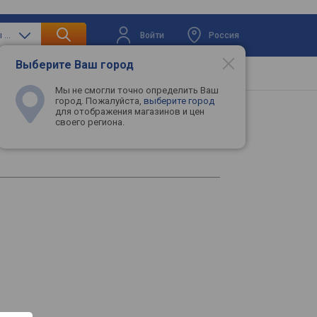
Войти
Россия
только аккумуляторы и батарейки
Выберите Ваш город
вая техника
Телевизоры
Промокоды
Мы не смогли точно определить Ваш
город. Пожалуйста,
выберите город
для отображения магазинов и цен
своего региона.