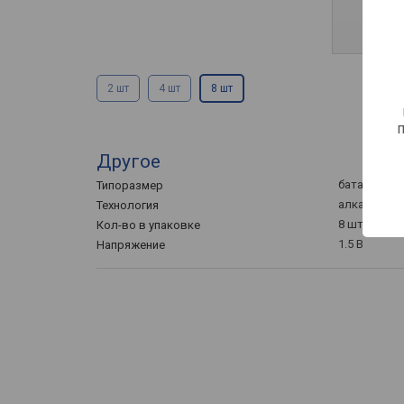
2 шт
4 шт
8 шт
Другое
батарейка 
Типоразмер
алкалинов
Технология
8 шт
Кол-во в упаковке
1.5 В
Напряжение