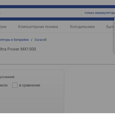
буки
Компьютерная техника
Холодильники
Быто
ляторы и батарейки
/
Duracell
ltra Power MX1500
дложений
писок
в сравнение