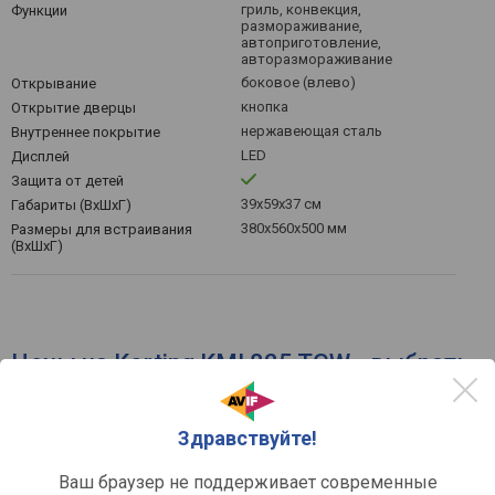
гриль, конвекция,
Функции
размораживание,
автоприготовление,
авторазмораживание
боковое (влево)
Открывание
кнопка
Открытие дверцы
нержавеющая сталь
Внутреннее покрытие
LED
Дисплей
Защита от детей
39x59x37 см
Габариты (ВхШхГ)
380x560x500 мм
Размеры для встраивания
(ВхШхГ)
Цены на Korting KMI 825 TGW - выбрать
интернет-магазин
Здравствуйте!
по рейтингу
по цене
Ваш браузер не поддерживает современные