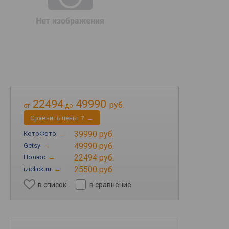
22494
49990
руб.
от
до
Cравнить цены
→
7
39990 руб.
КотоФото
→
49990 руб.
Getsy
→
22494 руб.
Полюс
→
25500 руб.
iziclick.ru
→
в список
в сравнение