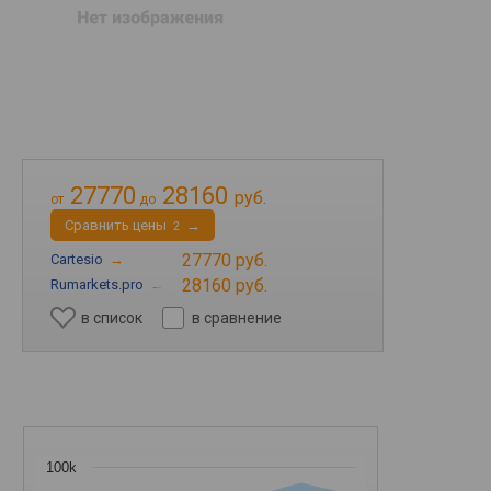
27770
28160
руб.
от
до
Cравнить цены
→
2
27770 руб.
Cartesio
→
28160 руб.
Rumarkets.pro
→
в список
в сравнение
100k