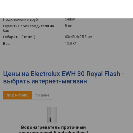
электронное
Управление
спереди
Органы управления
снизу
Подключение труб
8 лет
Гарантия производителя на
бак
60x43.4x25.3 см
Габариты (ВхШхГ)
10.8 кг
Вес
Цены на Electrolux EWH 30 Royal Flash -
выбрать интернет-магазин
по рейтингу
по цене
Водонагреватель проточный
электрический Electrolux Royal