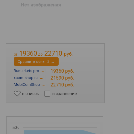
19360
22710
руб.
от
до
Cравнить цены
→
3
19360 руб.
Rumarkets.pro
→
21590 руб.
xcom-shop.ru
→
22710 руб.
MobiComShop
→
в список
в сравнение
50k