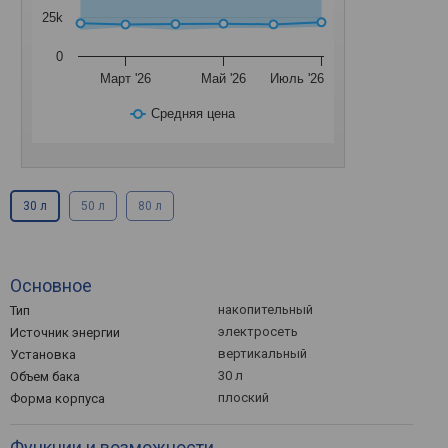
25k
0
Март '26
Май '26
Июль '26
Средняя цена
30 л
50 л
80 л
Основное
накопительный
Тип
электросеть
Источник энергии
вертикальный
Установка
30 л
Объем бака
плоский
Форма корпуса
Функции и возможности