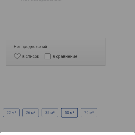
Нет предложений
в список
в сравнение
22 м²
26 м²
35 м²
53 м²
70 м²