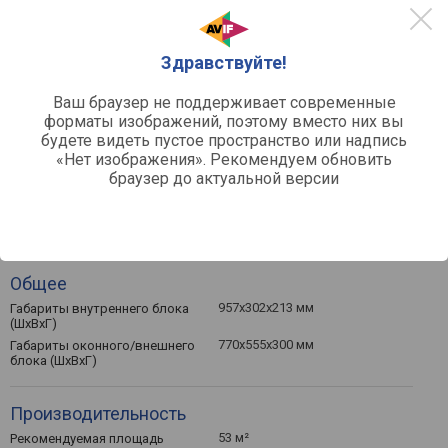
Другое
сплит-система
Тип
охлаждение/обогрев/
Режимы работы
Здравствуйте!
осушение/вентиляция
настенный
Тип монтажа
Ваш браузер не поддерживает современные
внутренний блок, внешний
Комплектация
форматы изображений, поэтому вместо них вы
блок
будете видеть пустое пространство или надпись
1 шт
Кол-во внутренних блоков
«Нет изображения». Рекомендуем обновить
браузер до актуальной версии
Функции и возможности
автовыбор режима работы,
Функции
таймер, ночной режим
Общее
957x302x213 мм
Габариты внутреннего блока
(ШхВхГ)
770x555x300 мм
Габариты оконного/внешнего
блока (ШхВхГ)
Производительность
53 м²
Рекомендуемая площадь