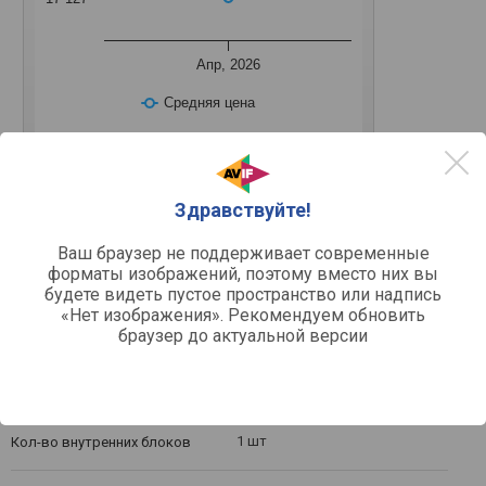
Апр, 2026
Средняя цена
22 м²
26 м²
35 м²
53 м²
70 м²
Здравствуйте!
Ваш браузер не поддерживает современные
форматы изображений, поэтому вместо них вы
Другое
будете видеть пустое пространство или надпись
«Нет изображения». Рекомендуем обновить
сплит-система
Тип
браузер до актуальной версии
охлаждение/обогрев/
Режимы работы
осушение/вентиляция
настенный
Тип монтажа
внутренний блок, внешний
Комплектация
блок
1 шт
Кол-во внутренних блоков