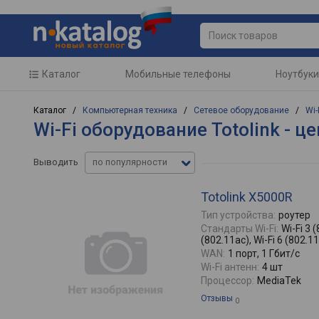
Каталог
Мобильные телефоны
Ноутбуки
Каталог /
Компьютерная техника
/
Сетевое оборудование
/
Wi-
Wi-Fi оборудование Totolink - 
Выводить
по популярности
Totolink X5000R
Тип устройства:
роутер
Стандарты Wi-Fi:
Wi-Fi 3 (
(802.11ac), Wi-Fi 6 (802.1
WAN:
1 порт, 1 Гбит/с
Wi-Fi антенн:
4 шт
Процессор:
MediaTek
Отзывы
0