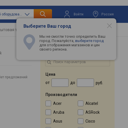
Войти
Россия
только wi-fi оборудование
Выберите Ваш город
ытовая техника
Телевизоры
Промокоды
Мы не смогли точно определить Ваш
город. Пожалуйста,
выберите город
для отображения магазинов и цен
своего региона.
ПОДБОР ПО ПАРАМЕТРАМ
ей
Цена
Нет предложений
от
до
руб.
Производители
Acer
Alcatel
Aruba
ASRock
Asus
Cisco