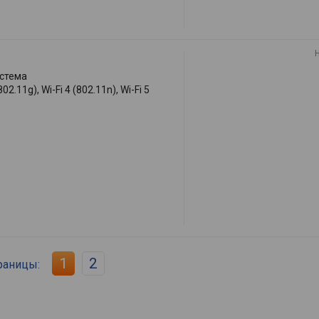
стема
802.11g), Wi-Fi 4 (802.11n), Wi-Fi 5
1
2
раницы: