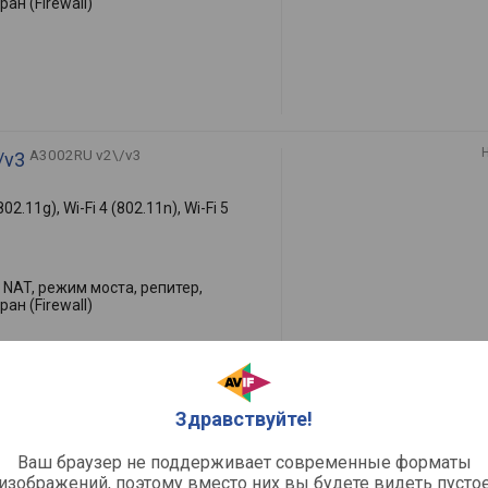
ан (Firewall)
A3002RU v2\/v3
/v3
802.11g), Wi-Fi 4 (802.11n), Wi-Fi 5
NAT, режим моста, репитер,
ан (Firewall)
Здравствуйте!
Ваш браузер не поддерживает современные форматы
изображений, поэтому вместо них вы будете видеть пусто