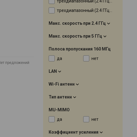
трехдиапазонный (2.4 ГГц, 5 ГГц в 2 канала, 6 ГГц)
трехдиапазонный (2.4 ГГц, 5 ГГц, 6 ГГц в 2 канала)
Макс. скорость при 2.4 ГГц
Макс. скорость при 5 ГГц
Полоса пропускания 160 МГц
да
нет
Нет предложений
LAN
Wi-Fi антенн
Тип антенн
MU-MIMO
да
нет
Коэффициент усиления