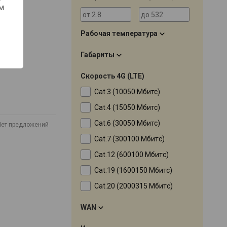
м
Рабочая температура
Габариты
Скорость 4G (LTE)
Cat.3 (10050 Мбитс)
Cat.4 (15050 Мбитс)
Cat.6 (30050 Мбитс)
Нет предложений
Cat.7 (300100 Мбитc)
Cat.12 (600100 Мбитc)
Cat.19 (1600150 Мбитс)
Cat.20 (2000315 Мбитc)
WAN