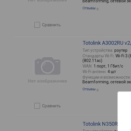
Beamforming, сетевой экр
Отзывы
0
сравнить
Totolink A3002RU v2
Тип устройства:
роутер
Стандарты Wi-Fi:
Wi-Fi 3 (
(802.11ac)
WAN:
1 порт, 1 Гбит/с
Wi-Fi антенн:
4 шт
Функции и возможности:
Beamforming, сетевой экр
Отзывы
0
сравнить
Totolink N350RT