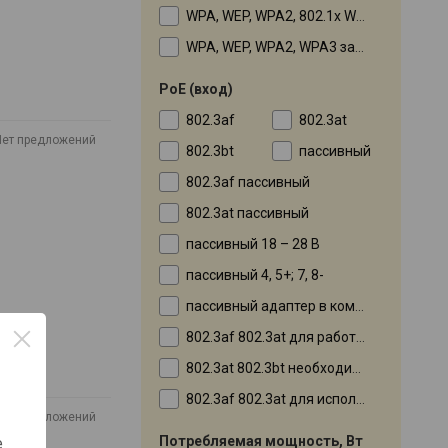
WPA, WEP, WPA2, 802.1x WPA-Enterprise
WPA, WEP, WPA2, WPA3 зависит от контроллера , 802.1x
PoE (вход)
802.3af
802.3at
Нет предложений
802.3bt
пассивный
802.3af пассивный
802.3at пассивный
пассивный 18 – 28 В
пассивный 4, 5+; 7, 8-
пассивный адаптер в комплекте
802.3af 802.3at для работы USB
802.3at 802.3bt необходим для PoE выхода
802.3af 802.3at для использования PoE out
Нет предложений
Потребляемая мощность, Вт
е