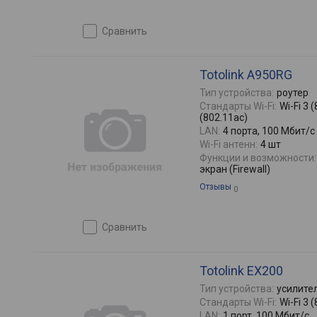
сравнить
Totolink A950RG
Тип устройства:
роутер
Стандарты Wi-Fi:
Wi-Fi 3 (
(802.11ac)
LAN:
4 порта, 100 Мбит/с
Wi-Fi антенн:
4 шт
Функции и возможности:
экран (Firewall)
Отзывы
0
сравнить
Totolink EX200
Тип устройства:
усилител
Стандарты Wi-Fi:
Wi-Fi 3 
LAN:
1 порт, 100 Мбит/с