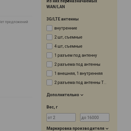
Из них переназначаемых
WAN/LAN
3G/LTE антенны
Нет предложений
внутренние
2 шт, съемные
4 шт, съемные
1 разъем под антенну
2 разъема под антенны
1 внешняя, 1 внутренняя
2 разъема под антенны TS9
Дополнительно
Вес, г
Маркировка производителя