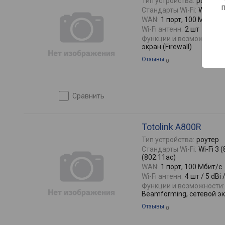
Тип устройства:
роутер
Стандарты Wi-Fi:
Wi-Fi 3 
WAN:
1 порт, 100 Мбит/с
Wi-Fi антенн:
2 шт
Функции и возможности:
экран (Firewall)
Отзывы
0
сравнить
Totolink A800R
Тип устройства:
роутер
Стандарты Wi-Fi:
Wi-Fi 3 (
(802.11ac)
WAN:
1 порт, 100 Мбит/с
Wi-Fi антенн:
4 шт / 5 dBi 
Функции и возможности:
Beamforming, сетевой экр
Отзывы
0