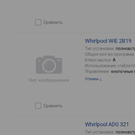
сравнить
Whirlpool WIE 2B19
Тип установки:
полновст
Общее кол-во программ:
Класс мытья:
A
Использование «таблето
Управление:
кнопочные 
Отзывы
0
сравнить
Whirlpool ADG 321
Тип установки:
полновст