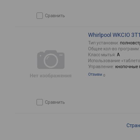
сравнить
Whirlpool WKCIO 3T
Тип установки:
полновст
Общее кол-во программ:
Класс мытья:
A
Использование «таблето
Управление:
кнопочные 
Отзывы
0
сравнить
Стра