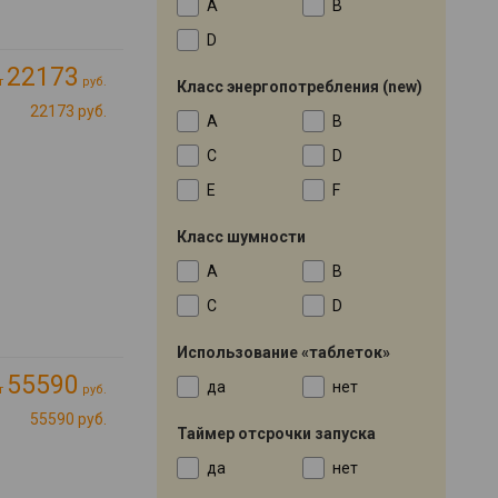
A
B
D
22173
т
руб.
Класс энергопотребления (new)
22173 руб.
A
B
C
D
E
F
Класс шумности
A
B
C
D
Использование «таблеток»
55590
да
нет
т
руб.
55590 руб.
Таймер отсрочки запуска
да
нет