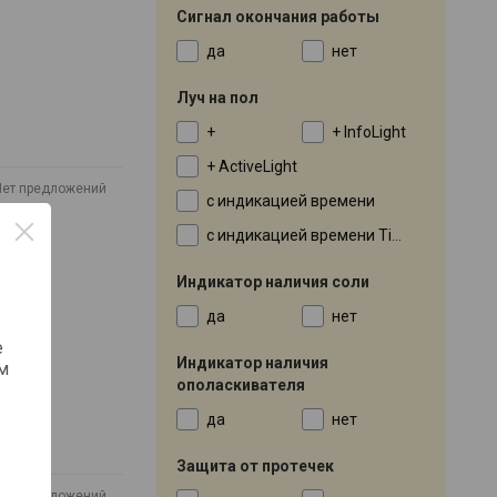
Сигнал окончания работы
да
нет
Луч на пол
+
+ InfoLight
+ ActiveLight
Нет предложений
с индикацией времени
с индикацией времени TimeLight
Индикатор наличия соли
да
нет
е
Индикатор наличия
м
ополаскивателя
да
нет
Защита от протечек
Нет предложений