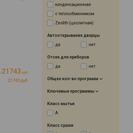
конденсационная
с теплообменником
Zeolith (цеолитная)
Автооткрывание дверцы
да
нет
Отсек для приборов
да
нет
21743
т
руб.
Общее кол-во программ
21743 руб.
Ключевые программы
Класс мытья
A
Класс сушки