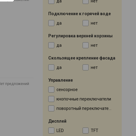
да
нет
Подключение к горячей воде
да
нет
Регулировка верхней корзины
да
нет
Скользящее крепление фасада
да
нет
Управление
Нет предложений
сенсорное
кнопочные переключатели
поворотный переключатель
Дисплей
LED
TFT