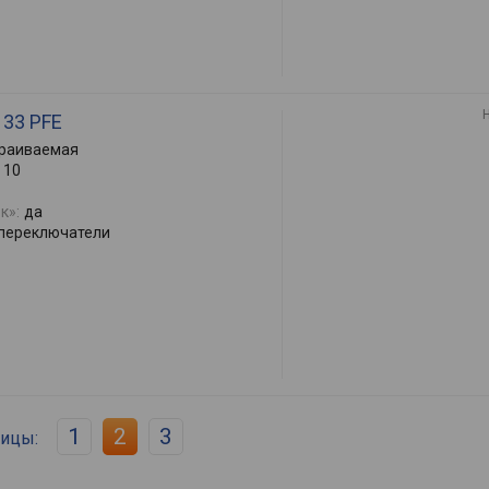
133 PFE
раиваемая
10
к»:
да
переключатели
1
2
3
ницы: