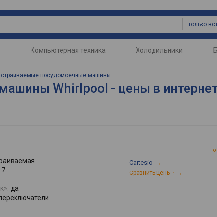
Компьютерная техника
Холодильники
Б
Встраиваемые посудомоечные машины
ашины Whirlpool - цены в интернет
о
раиваемая
Cartesio
→
7
Сравнить цены
→
1
к»:
да
переключатели