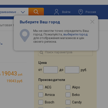
Войти
Россия
только встраиваемые посудомоечные машины
Выберите Ваш город
ытовая техника
Телевизоры
Промокоды
Мы не смогли точно определить Ваш
город. Пожалуйста,
выберите город
для отображения магазинов и цен
своего региона.
-
ПОДБОР ПО ПАРАМЕТРАМ
Цена
от
до
руб.
19043
т
руб.
Производители
19043 руб.
AEG
Akpo
Amica
Beko
Bosch
Candy