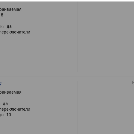
раиваемая
8
к»:
да
переключатели
7
раиваемая
:
да
переключатели
ды:
10