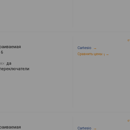
о
раиваемая
Cartesio
→
6
Сравнить цены
→
1
к»:
да
переключатели
о
раиваемая
Cartesio
→