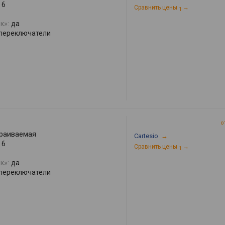
6
Сравнить цены
→
1
к»:
да
переключатели
о
раиваемая
Cartesio
→
6
Сравнить цены
→
1
к»:
да
переключатели