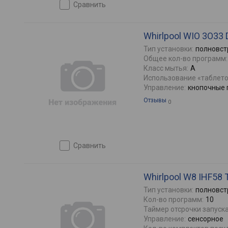
сравнить
Whirlpool WIO 3O33 
Тип установки:
полновст
Общее кол-во программ:
Класс мытья:
A
Использование «таблето
Управление:
кнопочные 
Отзывы
0
сравнить
Whirlpool W8 IHF58 
Тип установки:
полновст
Кол-во программ:
10
Таймер отсрочки запуска
Управление:
сенсорное