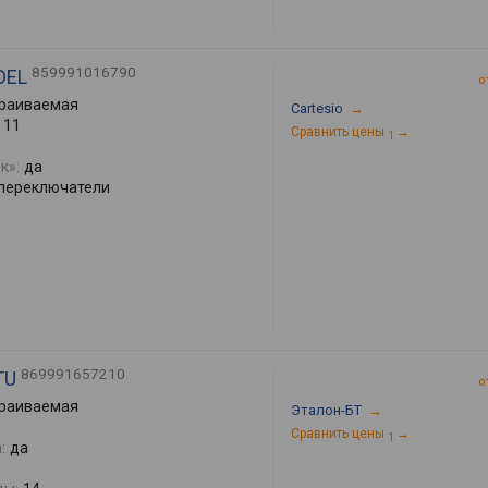
859991016790
DEL
о
раиваемая
Cartesio
→
11
Сравнить цены
→
1
к»:
да
переключатели
869991657210
TU
о
раиваемая
Эталон-БТ
→
Сравнить цены
→
1
:
да