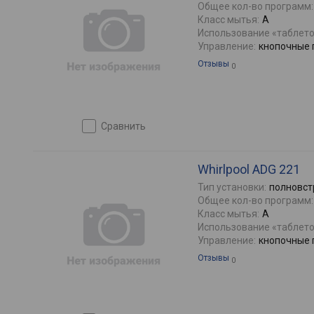
Общее кол-во программ:
Класс мытья:
A
Использование «таблето
Управление:
кнопочные 
Отзывы
0
сравнить
Whirlpool ADG 221
Тип установки:
полновст
Общее кол-во программ:
Класс мытья:
A
Использование «таблето
Управление:
кнопочные 
Отзывы
0