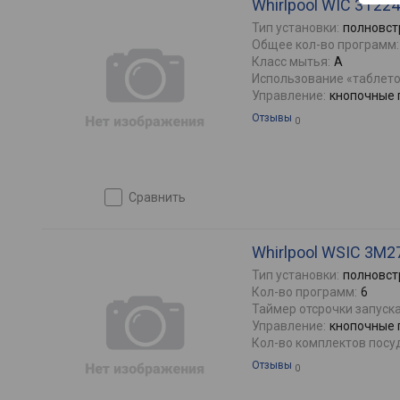
Whirlpool WIC 3T224
Тип установки:
полновст
Общее кол-во программ:
Класс мытья:
A
Использование «таблето
Управление:
кнопочные 
Отзывы
0
сравнить
Whirlpool WSIC 3M2
Тип установки:
полновст
Кол-во программ:
6
Таймер отсрочки запуска
Управление:
кнопочные 
Кол-во комплектов посу
Отзывы
0