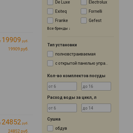
De Luxe
Electrolux
Exiteq
Fornelli
Franke
Gefest
Все бренды
19909
т
руб.
Тип установки
19909 руб.
полновстраиваемая
с открытой панелью управления
Кол-во комплектов посуды
Расход воды за цикл, л
Сушка
24852
т
руб.
обдув
24852 руб.