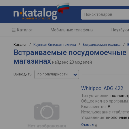
Каталог
Мобильные телефоны
Ноутбуки
Каталог /
Крупная бытовая техника
/
Встраиваемая техника
/
Встраиваемые посудомоечные м
магазинах
найдено
23 моделей
Выводить
по популярности
Whirlpool ADG 422
Тип установки:
полновст
Общее кол-во программ:
Класс мытья:
A
Использование «таблето
Управление:
кнопочные 
Отзывы
0