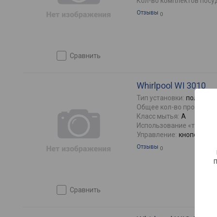
Кол-во комплектов посу
Отзывы
0
сравнить
Whirlpool WI 3010
Тип установки:
полновст
Общее кол-во программ:
Класс мытья:
A
Использование «таблето
Управление:
кнопочные 
Отзывы
0
сравнить