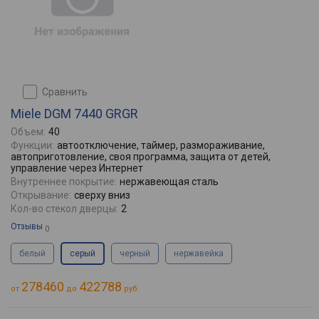
сравнить
Miele DGM 7440 GRGR
Объем:
40
Функции:
автоотключение, таймер, размораживание,
автоприготовление, своя программа, защита от детей,
управление через Интернет
Внутреннее покрытие:
нержавеющая сталь
Открывание:
сверху вниз
Кол-во стекол дверцы:
2
Отзывы
0
белый
серый
черный
нержавейка
278460
422788
от
до
руб.