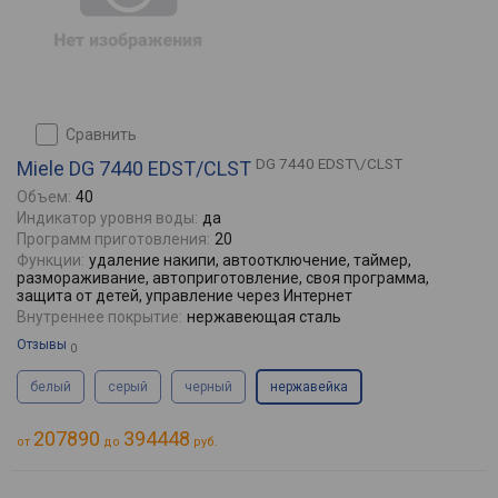
сравнить
DG 7440 EDST\/CLST
Miele DG 7440 EDST/CLST
Объем:
40
Индикатор уровня воды:
да
Программ приготовления:
20
Функции:
удаление накипи, автоотключение, таймер,
размораживание, автоприготовление, своя программа,
защита от детей, управление через Интернет
Внутреннее покрытие:
нержавеющая сталь
Отзывы
0
белый
серый
черный
нержавейка
207890
394448
от
до
руб.