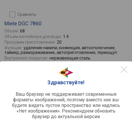
сравнить
Miele DGC 7860
Объем:
68
Объем контейнера для воды:
1.4
Программ приготовления:
20
Функции:
удаление накипи, конвекция, автоотключение,
таймер, размораживание, автоприготовление, термощуп
Внутреннее покрытие:
нержавеющая сталь
Отзывы
0
466790
550410
от
до
руб.
Здравствуйте!
Ваш браузер не поддерживает современные
форматы изображений, поэтому вместо них вы
будете видеть пустое пространство или надпись
«Нет изображения». Рекомендуем обновить
браузер до актуальной версии