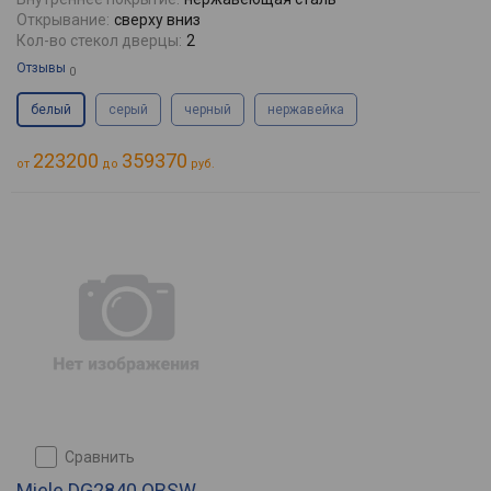
Открывание:
сверху вниз
Кол-во стекол дверцы:
2
Отзывы
0
белый
серый
черный
нержавейка
223200
359370
от
до
руб.
сравнить
Miele DG2840 OBSW