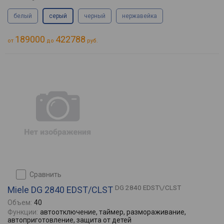
белый
серый
черный
нержавейка
189000
422788
от
до
руб.
сравнить
DG 2840 EDST\/CLST
Miele DG 2840 EDST/CLST
Объем:
40
Функции:
автоотключение, таймер, размораживание,
автоприготовление, защита от детей