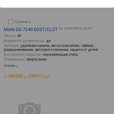
сравнить
DG 7240 EDST\/CLST
Miele DG 7240 EDST/CLST
Объем:
40
Индикатор уровня воды:
да
Функции:
удаление накипи, автоотключение, таймер,
размораживание, автоприготовление, защита от детей
Внутреннее покрытие:
нержавеющая сталь
Открывание:
сверху вниз
Отзывы
0
182000
239311
от
до
руб.