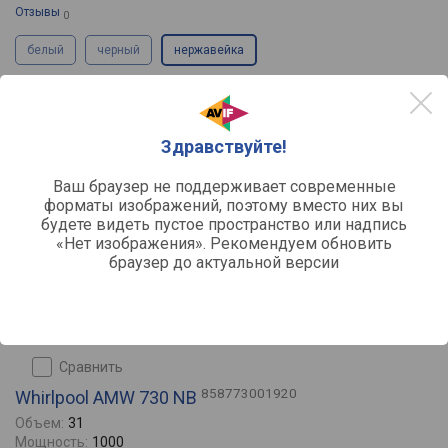
Отзывы
0
белый
черный
нержавейка
49118
51990
от
до
руб.
Здравствуйте!
Ваш браузер не поддерживает современные
форматы изображений, поэтому вместо них вы
будете видеть пустое пространство или надпись
«Нет изображения». Рекомендуем обновить
браузер до актуальной версии
сравнить
858773001920
Whirlpool AMW 730 NB
Объем:
31
Мощность:
1000