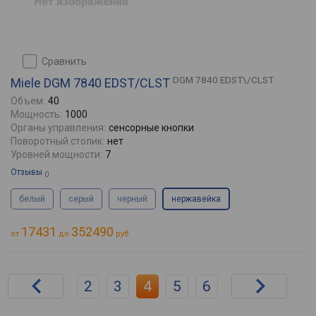
сравнить
DGM 7840 EDST\/CLST
Miele DGM 7840 EDST/CLST
Объем:
40
Мощность:
1000
Органы управления:
сенсорные кнопки
Поворотный столик:
нет
Уровней мощности:
7
Отзывы
0
белый
серый
черный
нержавейка
17431
352490
от
до
руб.
2
3
4
5
6