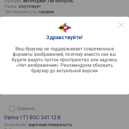
Функции:
автоподжиг, газ-контроль
Рамка:
отсутствует
Тип поверхности:
газовая
Отзывы
0
7122
от
руб.
Здравствуйте!
Ваш браузер не поддерживает современные
форматы изображений, поэтому вместо них вы
будете видеть пустое пространство или надпись
«Нет изображения». Рекомендуем обновить
браузер до актуальной версии
сравнить
Darina 1T1 BGC 341 12 B
Устройство:
варочная поверхность