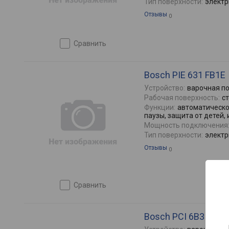
Тип поверхности:
электр
Отзывы
0
сравнить
Bosch PIE 631 FB1E
Устройство:
варочная п
Рабочая поверхность:
с
Функции:
автоматическо
паузы, защита от детей,
Мощность подключения
Тип поверхности:
электр
Отзывы
0
сравнить
Bosch PCI 6B3 B90R