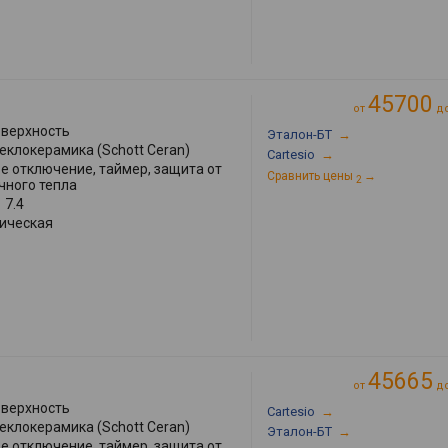
45700
от
д
оверхность
Эталон-БТ
→
теклокерамика (Schott Ceran)
Cartesio
→
е отключение, таймер, защита от
Сравнить цены
→
2
чного тепла
:
7.4
ическая
45665
от
д
оверхность
Cartesio
→
теклокерамика (Schott Ceran)
Эталон-БТ
→
е отключение, таймер, защита от