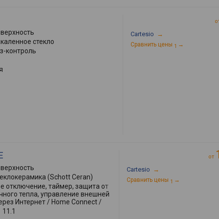
о
оверхность
Cartesio
→
акаленное стекло
Сравнить цены
→
1
аз-контроль
я
E
от
оверхность
Cartesio
→
теклокерамика (Schott Ceran)
Сравнить цены
→
1
е отключение, таймер, защита от
очного тепла, управление внешней
рез Интернет / Home Connect /
:
11.1