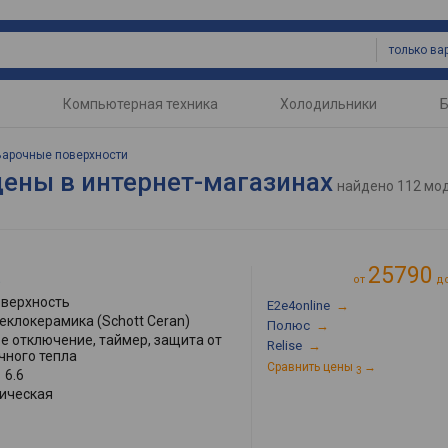
Компьютерная техника
Холодильники
Б
Варочные поверхности
цены в интернет-магазинах
найдено
112 мо
25790
E
от
д
оверхность
E2e4online
→
теклокерамика (Schott Ceran)
Полюс
→
е отключение, таймер, защита от
Relise
→
чного тепла
Сравнить цены
→
3
:
6.6
ическая