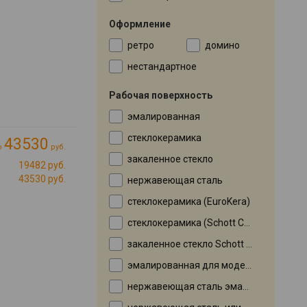
Оформление
ретро
домино
нестандартное
Рабочая поверхность
эмалированная
стеклокерамика
43530
о
руб.
закаленное стекло
19482 руб.
43530 руб.
нержавеющая сталь
стеклокерамика (EuroKera)
стеклокерамика (Schott Ceran)
закаленное стекло Schott Ceran
эмалированная для модели X — нержавеющая сталь
нержавеющая сталь эмалированная в моделях с индексом WH