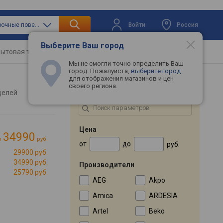
Войти
Россия
только варочные поверхности
Выберите Ваш город
ытовая техника
Телевизоры
Промокоды
Мы не смогли точно определить Ваш
город. Пожалуйста,
выберите город
для отображения магазинов и цен
своего региона.
ПОДБОР ПО ПАРАМЕТРАМ
делей
Цена
34990
о
руб.
от
до
руб.
29900 руб.
34990 руб.
Производители
25790 руб.
AEG
Akpo
Amica
ARDESIA
Artel
Beko