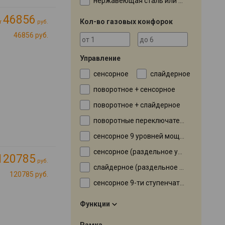
нержавеющая сталь или эмаль, в зависимости от модификации
46856
Кол-во газовых конфорок
т
руб.
46856 руб.
Управление
сенсорное
слайдерное
поворотное + сенсорное
поворотное + слайдерное
поворотные переключатели
сенсорное 9 уровней мощности
сенсорное (раздельное управление конфорками)
120785
руб.
слайдерное (раздельное управление конфорками)
120785 руб.
сенсорное 9-ти ступенчатая регулировка мощности
Функции
Рамка