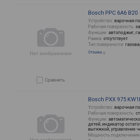
Bosch PPC 6A6 B20
Устройство:
варочная п
Рабочая поверхность:
з
Функции:
автоподжиг, г
Рамка:
отсутствует
Тип поверхности:
газова
Отзывы
0
сравнить
Bosch PXX 975 KW1
Устройство:
варочная п
Рабочая поверхность:
с
Функции:
автоматическо
детей, индикатор остат
вытяжкой, управление че
Мощность подключения