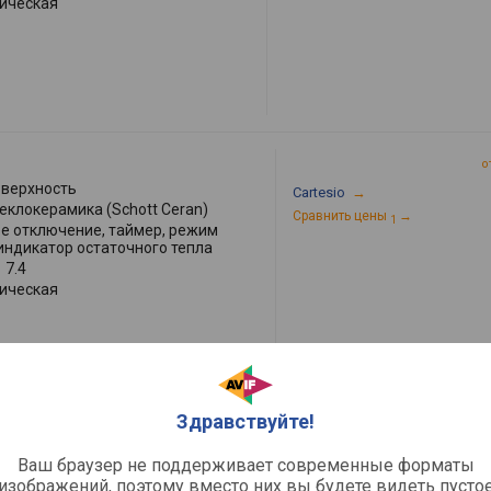
ическая
о
оверхность
Cartesio
→
теклокерамика (Schott Ceran)
Сравнить цены
→
1
е отключение, таймер, режим
 индикатор остаточного тепла
:
7.4
ическая
Здравствуйте!
Ваш браузер не поддерживает современные форматы
о
изображений, поэтому вместо них вы будете видеть пусто