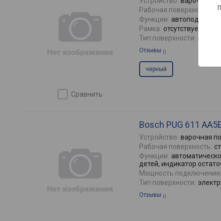
Устройство:
варочная п
Рабочая поверхность:
э
Функции:
автоподжиг, г
Рамка:
отсутствует
Тип поверхности:
газова
Отзывы
0
черный
сравнить
Bosch PUG 611 AA5
Устройство:
варочная п
Рабочая поверхность:
с
Функции:
автоматическо
детей, индикатор остато
Мощность подключения
Тип поверхности:
электр
Отзывы
0