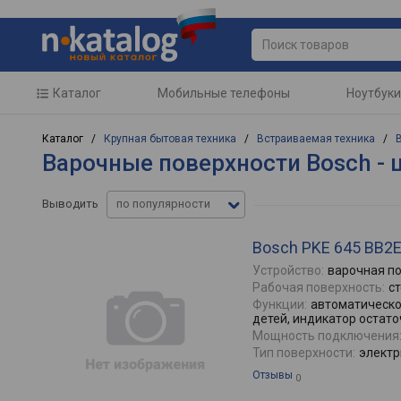
Каталог
Мобильные телефоны
Ноутбуки
Каталог /
Крупная бытовая техника
/
Встраиваемая техника
/
Варочные поверхности Bosch - 
Выводить
по популярности
Bosch PKE 645 BB2
Устройство:
варочная п
Рабочая поверхность:
с
Функции:
автоматическо
детей, индикатор остато
Мощность подключения
Тип поверхности:
электр
Отзывы
0