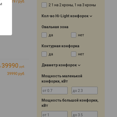
36197 руб.
м
2 1 на 2 кроны, 1 на 3 кроны
Кол-во Hi-Light конфорок
Овальная зона
да
нет
Контурная конфорка
да
нет
39990
Диаметр конфорок
т
руб.
39990 руб.
Мощность маленькой
конфорки, кВт
Мощность большой конфорки,
кВт