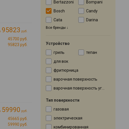
Bertazzoni
Bompani
Bosch
Candy
Cata
Darina
Все бренды
95823
о
руб.
45700 руб.
Устройство
95823 руб.
гриль
тепан
для вок
фритюрница
варочная поверхность
варочная поверхность угловая
Тип поверхности
59990
газовая
о
руб.
электрическая
45665 руб.
59990 руб.
комбинированная