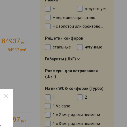
+
отсутствует
+ нержавеющая сталь
+ с золотой или бронзовой окантовкой
Решетки конфорок
84937
т
руб.
стальные
чугунные
84937 руб.
Габариты (ШхГ)
Размеры для встраивания
(ШхГ)
Из них WOK-конфорок (турбо)
1
2
1 Volcano
1 с 2-мя рядами пламени
36197
т
руб.
1 с 3-мя рядами пламени
е