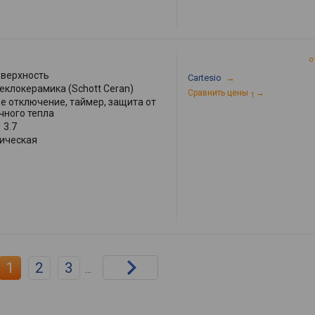
о
оверхность
Cartesio
→
теклокерамика (Schott Ceran)
Сравнить цены
→
1
е отключение, таймер, защита от
чного тепла
:
3.7
ическая
1
2
3
...