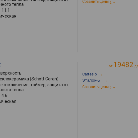
Сравнить цены
→
2
чного тепла
:
11.1
ическая
19482
E
от
д
оверхность
Cartesio
→
теклокерамика (Schott Ceran)
Эталон-БТ
→
е отключение, таймер, защита от
Сравнить цены
→
2
чного тепла
:
4.6
ическая