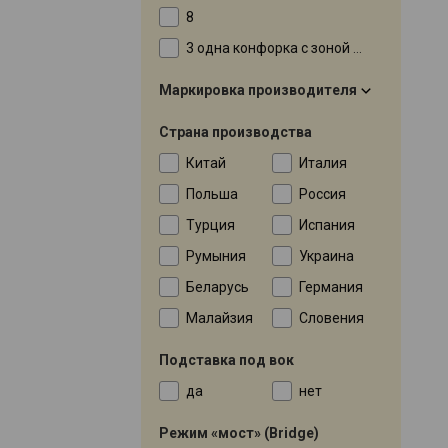
8
3 одна конфорка с зоной расширения
Маркировка производителя
Страна производства
Китай
Италия
Польша
Россия
Турция
Испания
Румыния
Украина
Беларусь
Германия
Малайзия
Словения
Подставка под вок
да
нет
Режим «мост» (Bridge)