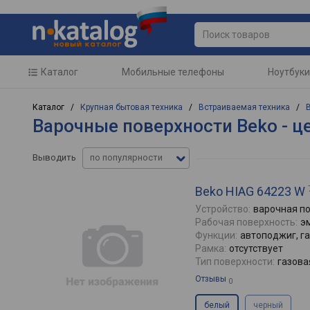
Каталог
Мобильные телефоны
Ноутбуки
Каталог /
Крупная бытовая техника
/
Встраиваемая техника
/
Варочные поверхности Beko - ц
Выводить
по популярности
Beko HIAG 64223 W
Устройство:
варочная п
Рабочая поверхность:
э
Функции:
автоподжиг, г
Рамка:
отсутствует
Тип поверхности:
газова
Отзывы
0
белый
черный