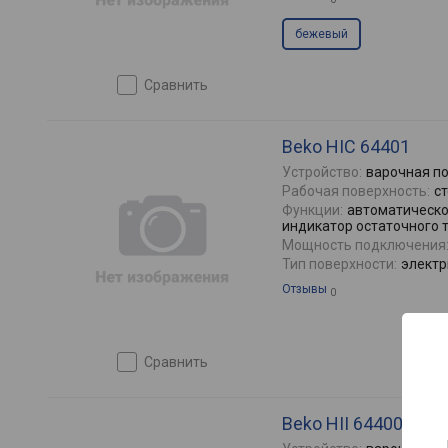
бежевый
сравнить
Beko HIC 64401
Устройство:
варочная п
Рабочая поверхность:
с
Функции:
автоматическо
индикатор остаточного 
Мощность подключения
Тип поверхности:
электр
Отзывы
0
сравнить
7
Beko HII 64400 MT