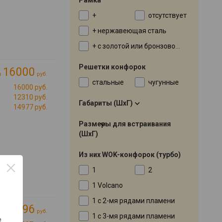
+
отсутствует
+ нержавеющая сталь
+ с золотой или бронзовой окантовкой
Решетки конфорок
16000
о
руб.
стальные
чугунные
16000 руб.
12310 руб.
Габариты (ШхГ)
14977 руб.
Размеры для встраивания
(ШхГ)
Из них WOK-конфорок (турбо)
1
2
1 Volcano
1 с 2-мя рядами пламени
20196
о
руб.
1 с 3-мя рядами пламени
е