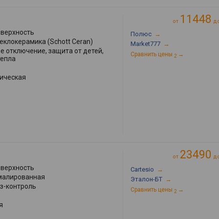
11448
от
д
оверхность
Полюс
→
теклокерамика (Schott Ceran)
Market777
→
е отключение, защита от детей,
Сравнить цены
→
2
тепла
ическая
23490
от
д
оверхность
Cartesio
→
малированная
Эталон-БТ
→
аз-контроль
Сравнить цены
→
2
я