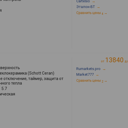
Cartesio
→
Эталон-БТ
→
я
Сравнить цены
→
4
13840
от
д
оверхность
Rumarkets.pro
→
теклокерамика (Schott Ceran)
Market777
→
е отключение, таймер, защита от
Сравнить цены
→
2
чного тепла
:
5.7
ическая