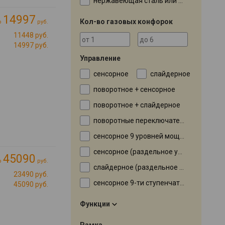
нержавеющая сталь или эмаль, в зависимости от модификации
14997
Кол-во газовых конфорок
о
руб.
11448 руб.
14997 руб.
Управление
сенсорное
слайдерное
поворотное + сенсорное
поворотное + слайдерное
поворотные переключатели
сенсорное 9 уровней мощности
сенсорное (раздельное управление конфорками)
45090
о
руб.
слайдерное (раздельное управление конфорками)
23490 руб.
сенсорное 9-ти ступенчатая регулировка мощности
45090 руб.
Функции
Рамка