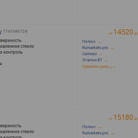
14520
7763586728
W
от
д
оверхность
Полюс
→
акаленное стекло
Rumarkets.pro
→
аз-контроль
Cartesio
→
Эталон-БТ
→
я
Сравнить цены
→
4
15180
от
д
оверхность
Полюс
→
акаленное стекло
Rumarkets.pro
→
аз-контроль