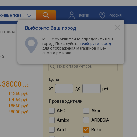
Войти
Россия
только варочные поверхности
Выберите Ваш город
ытовая техника
Телевизоры
Промокоды
Мы не смогли точно определить Ваш
город. Пожалуйста,
выберите город
для отображения магазинов и цен
своего региона.
ПОДБОР ПО ПАРАМЕТРАМ
лей
Цена
38000
о
руб.
от
до
руб.
11250 руб.
17064 руб.
Производители
18560 руб.
AEG
Akpo
38000 руб.
Amica
ARDESIA
Artel
Beko