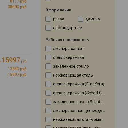
18117 руб.
38000 руб.
Оформление
ретро
домино
нестандартное
Рабочая поверхность
эмалированная
стеклокерамика
15997
о
руб.
закаленное стекло
13840 руб.
15997 руб.
нержавеющая сталь
стеклокерамика (EuroKera)
стеклокерамика (Schott Ceran)
закаленное стекло Schott Ceran
эмалированная для модели X — нержавеющая сталь
нержавеющая сталь эмалированная в моделях с индексом WH