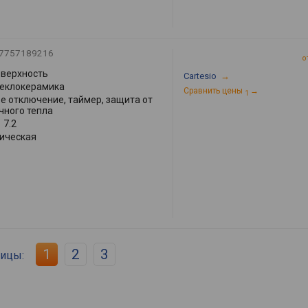
7757189216
о
оверхность
Cartesio
→
теклокерамика
Сравнить цены
→
1
е отключение, таймер, защита от
чного тепла
:
7.2
ическая
1
2
3
ницы: