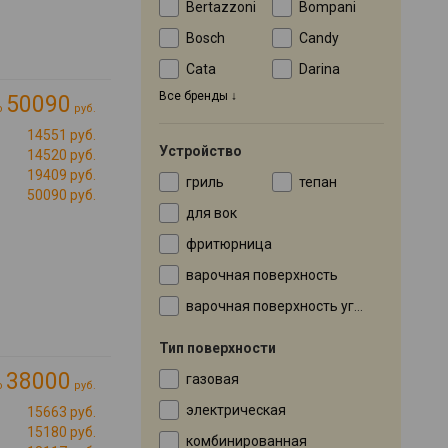
Bertazzoni
Bompani
Bosch
Candy
Cata
Darina
Все бренды
50090
о
руб.
14551 руб.
Устройство
14520 руб.
19409 руб.
гриль
тепан
50090 руб.
для вок
фритюрница
варочная поверхность
варочная поверхность угловая
Тип поверхности
38000
газовая
о
руб.
электрическая
15663 руб.
15180 руб.
комбинированная