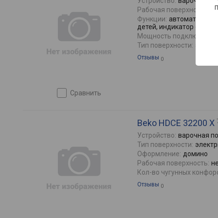
Устройство:
варочная п
Рабочая поверхность:
с
Функции:
автоматическо
детей, индикатор остато
Мощность подключения
Тип поверхности:
электр
Отзывы
0
сравнить
Beko HDCE 32200 X
Устройство:
варочная п
Тип поверхности:
электр
Оформление:
домино
Рабочая поверхность:
н
Кол-во чугунных конфор
Отзывы
0