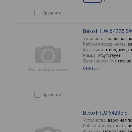
сравнить
Beko HILW 64225 S
Устройство:
варочная п
Рабочая поверхность:
з
Функции:
автоподжиг, г
Рамка:
отсутствует
Тип поверхности:
газова
Отзывы
0
сравнить
Beko HILG 64235 S
Устройство:
варочная п
Рабочая поверхность:
з
Функции:
автоподжиг, г