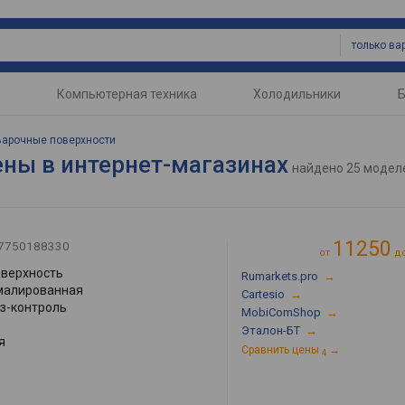
Компьютерная техника
Холодильники
Б
Варочные поверхности
ены в интернет-магазинах
найдено
25 моде
11250
7750188330
от
д
оверхность
Rumarkets.pro
→
малированная
Cartesio
→
аз-контроль
MobiComShop
→
Эталон-БТ
→
я
Сравнить цены
→
4