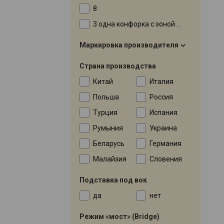
8
3 одна конфорка с зоной расширения
Маркировка производителя
Страна производства
Китай
Италия
Польша
Россия
Турция
Испания
Румыния
Украина
Беларусь
Германия
Малайзия
Словения
Подставка под вок
да
нет
Режим «мост» (Bridge)