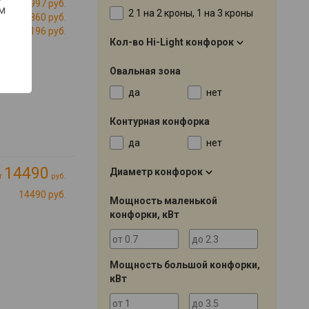
14997 руб.
м
2 1 на 2 кроны, 1 на 3 кроны
18860 руб.
20196 руб.
Кол-во Hi-Light конфорок
Овальная зона
да
нет
Контурная конфорка
да
нет
14490
Диаметр конфорок
т
руб.
14490 руб.
Мощность маленькой
конфорки, кВт
Мощность большой конфорки,
кВт