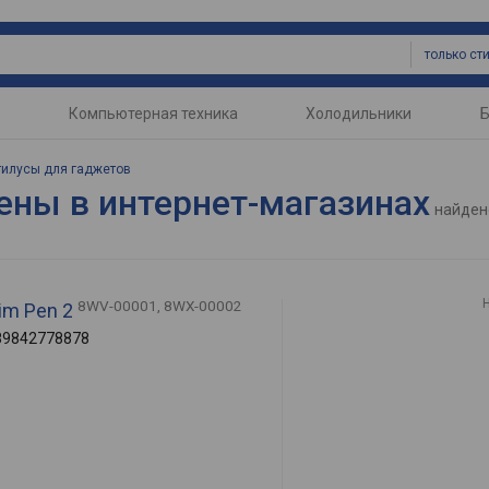
Компьютерная техника
Холодильники
Б
тилусы для гаджетов
ены в интернет-магазинах
найден
8WV-00001, 8WX-00002
lim Pen 2
89842778878