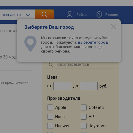
Войти
Россия
только стилусы для гаджетов
Выберите Ваш город
ытовая техника
Телевизоры
Промокоды
Мы не смогли точно определить Ваш
город. Пожалуйста,
выберите город
для отображения магазинов и цен
своего региона.
ПОДБОР ПО ПАРАМЕТРАМ
о
30 моделей
Цена
Нет предложений
от
до
руб.
Производители
Apple
Coteetci
Hoco
HP
Huawei
Joyroom