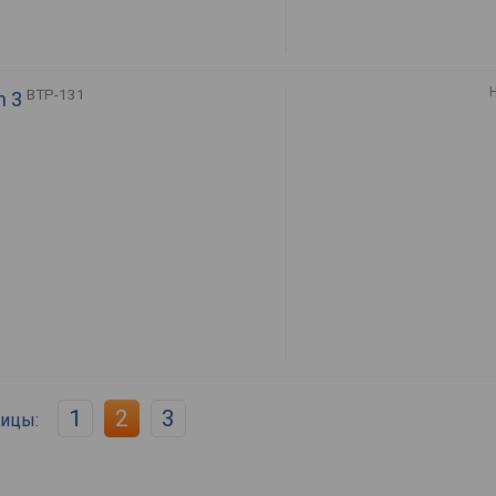
BTP-131
n 3
1
2
3
ницы: