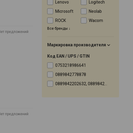
Lenovo
Logitech
Microsoft
Neolab
ROCK
Wacom
Все бренды
Нет предложений
Маркировка производителя
Код EAN / UPS / GTIN
0753218986641
0889842778878
0889842202632, 0889842202670, 0889842202717, 0889842202755, 0889842203431, 0889842203479, 0889842203509, 0889842203516, 0889842203523, 0889842203554, 0889842209587, 0889842446142, 0889842530292, 0889842530490
Нет предложений