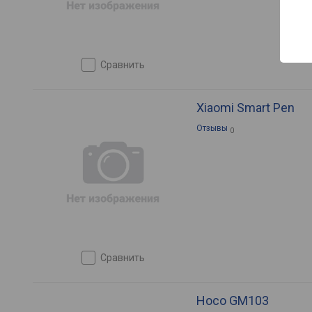
сравнить
Xiaomi Smart Pen
Отзывы
0
сравнить
Hoco GM103