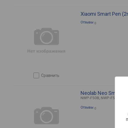
Xiaomi Smart Pen (2
Отзывы
0
сравнить
Neolab Neo SmartP
NWP-F50B, NWP-F50G, NW
Отзывы
0