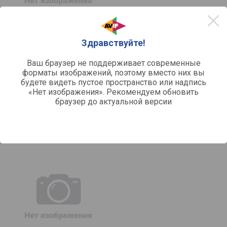
Здравствуйте!
сравнить
Realme Buds Q2
Ваш браузер не поддерживает современные
форматы изображений, поэтому вместо них вы
Конструкция:
внутриканальные
будете видеть пустое пространство или надпись
Звук:
стерео
«Нет изображения». Рекомендуем обновить
Поддержка кодеков:
AAC
браузер до актуальной версии
Источник питания:
аккумулятор
Влагозащита:
IPX4
Отзывы
0