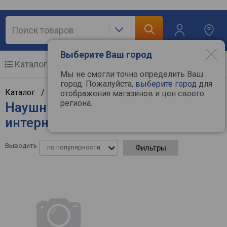
Выберите Ваш город
Каталог
Мобильные телефоны
Мы не смогли точно определить Ваш
город. Пожалуйста,
выберите город
для
Каталог /
Аудиотехника
/
Наушники
отображения магазинов и цен своего
региона.
Наушники Realme - цены в
интернет-магазинах
Выводить
по популярности
Фильтры