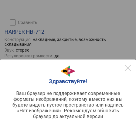
сравнить
HARPER HB-712
Конструкция:
накладные, закрытые, возможность
складывания
Звук:
стерео
Регулировка громкости:
да
Источник питания:
аккумулятор
Вес:
246
Отзывы
0
Здравствуйте!
Ваш браузер не поддерживает современные
форматы изображений, поэтому вместо них вы
будете видеть пустое пространство или надпись
«Нет изображения». Рекомендуем обновить
браузер до актуальной версии