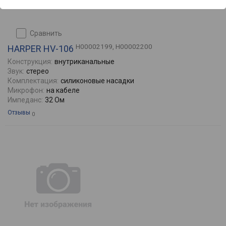
сравнить
H00002199, H00002200
HARPER HV-106
Конструкция:
внутриканальные
Звук:
стерео
Комплектация:
силиконовые насадки
Микрофон:
на кабеле
Импеданс:
32 Ом
Отзывы
0