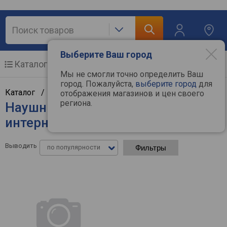
Выберите Ваш город
Каталог
Мобильные телефоны
Мы не смогли точно определить Ваш
город. Пожалуйста,
выберите город
для
Каталог /
Аудиотехника
/
Наушники
отображения магазинов и цен своего
региона.
Наушники HARPER - цены в
интернет-магазинах
Выводить
по популярности
Фильтры