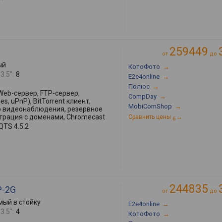
259449
от
до
ый
КотоФото
→
3.5":
8
E2e4online
→
Полюс
→
Web-сервер, FTP-сервер,
CompDay
→
s, uPnP), BitTorrent клиент,
MobiComShop
→
р видеонаблюдения, резервное
еграция с доменами, Chromecast
Сравнить цены
→
6
QTS 4.5.2
244835
P-2G
от
до
ый в стойку
E2e4online
→
3.5":
4
КотоФото
→