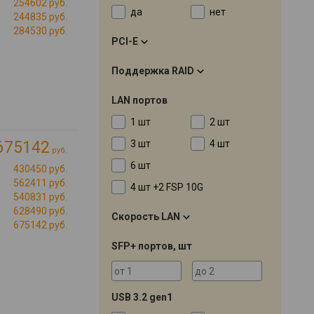
254602 руб.
да
нет
244835 руб.
284530 руб.
PCI-E
Поддержка RAID
LAN портов
1 шт
2 шт
3 шт
4 шт
675142
руб.
6 шт
430450 руб.
562411 руб.
4 шт +2 FSP 10G
540831 руб.
628490 руб.
Скорость LAN
675142 руб.
SFP+ портов, шт
USB 3.2 gen1