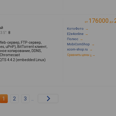
176000
от
до
ый
КотоФото
→
3.5":
8
E2e4online
→
Полюс
→
Web-сервер, FTP-сервер,
MobiComShop
→
s, uPnP), BitTorrent клиент,
xcom-shop.ru
→
вное копирование, DDNS,
 Chromecast
Сравнить цены
→
5
QTS 4.4.2 (embedded Linux)
1
2
3
...