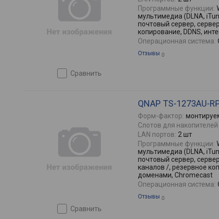
Программные функции:
мультимедиа (DLNA, iTune
почтовый сервер, серве
копирование, DDNS, инт
Операционная система:
Отзывы
0
сравнить
QNAP TS-1273AU-R
Форм-фактор:
монтируем
Слотов для накопителей 
LAN портов:
2 шт
Программные функции:
мультимедиа (DLNA, iTune
почтовый сервер, серве
каналов /, резервное ко
доменами, Chromecast
Операционная система:
Отзывы
0
сравнить