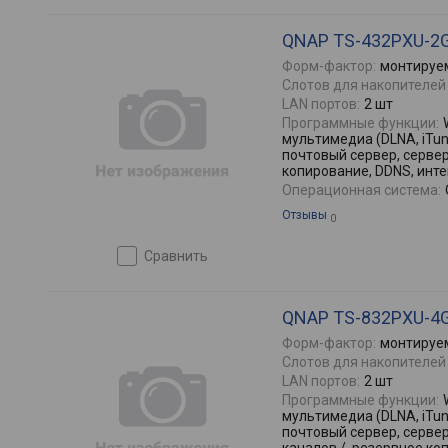
QNAP TS-432PXU-2
Форм-фактор:
монтируем
Слотов для накопителей 
LAN портов:
2 шт
Программные функции:
мультимедиа (DLNA, iTune
почтовый сервер, серве
копирование, DDNS, инт
Операционная система:
Отзывы
0
сравнить
QNAP TS-832PXU-4
Форм-фактор:
монтируем
Слотов для накопителей 
LAN портов:
2 шт
Программные функции:
мультимедиа (DLNA, iTune
почтовый сервер, серве