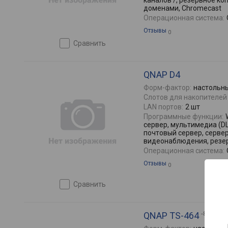
каналов /, резервное ко
доменами, Chromecast
Операционная система:
Отзывы
0
сравнить
QNAP D4
Форм-фактор:
настольн
Слотов для накопителей 
LAN портов:
2 шт
Программные функции:
сервер, мультимедиа (DLN
почтовый сервер, сервер
видеонаблюдения, резе
Операционная система:
Отзывы
0
сравнить
-8G
QNAP TS-464