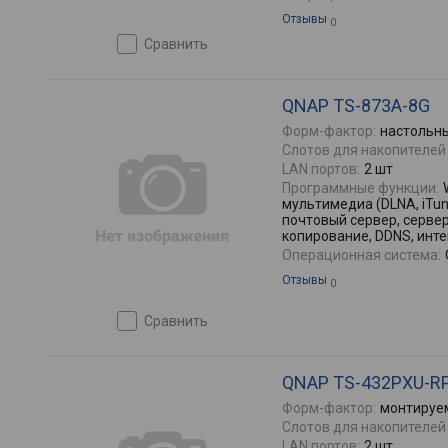
Отзывы
0
сравнить
QNAP TS-873A-8G
Форм-фактор:
настольн
Слотов для накопителей 
LAN портов:
2 шт
Программные функции:
мультимедиа (DLNA, iTune
почтовый сервер, серве
копирование, DDNS, инт
Операционная система:
Отзывы
0
сравнить
QNAP TS-432PXU-R
Форм-фактор:
монтируем
Слотов для накопителей 
LAN портов:
2 шт