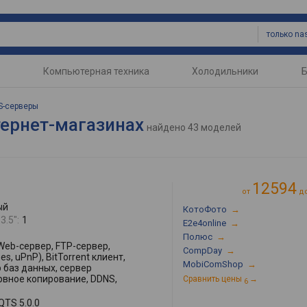
только na
Компьютерная техника
Холодильники
Б
S-серверы
тернет-магазинах
найдено
43 моделей
12594
от
д
ый
КотоФото
→
3.5":
1
E2e4online
→
Полюс
→
Web-сервер, FTP-сервер,
CompDay
→
s, uPnP), BitTorrent клиент,
MobiComShop
→
 баз данных, сервер
вное копирование, DDNS,
Сравнить цены
→
6
QTS 5.0.0