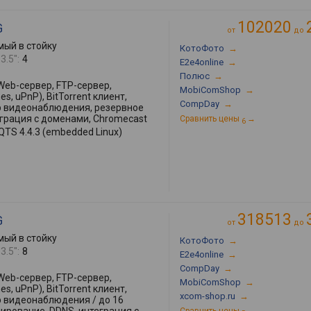
102020
G
от
до
ый в стойку
КотоФото
→
3.5":
4
E2e4online
→
Полюс
→
Web-сервер, FTP-сервер,
MobiComShop
→
s, uPnP), BitTorrent клиент,
CompDay
→
р видеонаблюдения, резервное
еграция с доменами, Chromecast
Сравнить цены
→
6
QTS 4.4.3 (embedded Linux)
318513
G
от
до
ый в стойку
КотоФото
→
3.5":
8
E2e4online
→
CompDay
→
Web-сервер, FTP-сервер,
MobiComShop
→
s, uPnP), BitTorrent клиент,
xcom-shop.ru
→
р видеонаблюдения / до 16