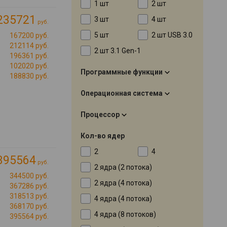
1 шт
2 шт
235721
3 шт
4 шт
руб.
5 шт
2 шт USB 3.0
167200 руб.
212114 руб.
2 шт 3.1 Gen-1
196361 руб.
102020 руб.
Программные функции
188830 руб.
Операционная система
Процессор
Кол-во ядер
2
4
395564
руб.
2 ядра (2 потока)
344500 руб.
2 ядра (4 потока)
367286 руб.
318513 руб.
4 ядра (4 потока)
368170 руб.
4 ядра (8 потоков)
395564 руб.