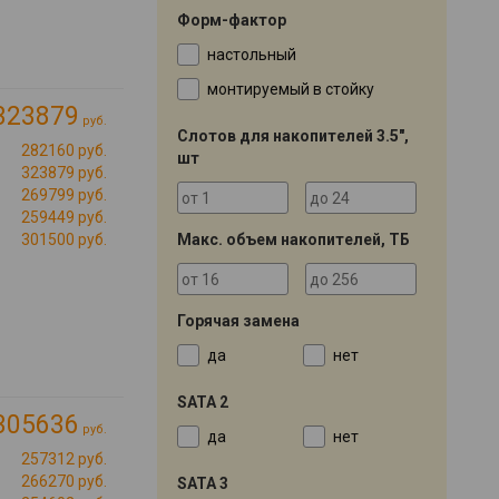
Форм-фактор
настольный
монтируемый в стойку
323879
руб.
Слотов для накопителей 3.5",
282160 руб.
шт
323879 руб.
269799 руб.
259449 руб.
Макс. объем накопителей, ТБ
301500 руб.
Горячая замена
да
нет
SATA 2
305636
руб.
да
нет
257312 руб.
266270 руб.
SATA 3