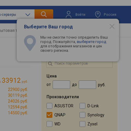
Войти
Россия
s-серверы
Выберите Ваш город
ытовая техника
Телевизоры
Промокоды
Мы не смогли точно определить Ваш
город. Пожалуйста,
выберите город
для отображения магазинов и цен
своего региона.
ПОДБОР ПО ПАРАМЕТРАМ
Цена
33912
о
руб.
от
до
руб.
22900 руб.
30119 руб.
Производители
24026 руб.
ASUSTOR
D-Link
12594 руб.
14500 руб.
QNAP
Synology
WD
Zyxel