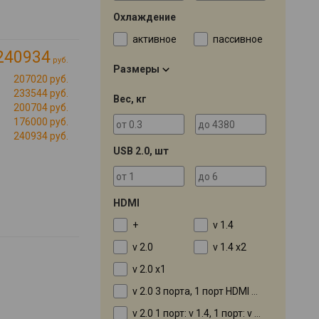
Охлаждение
активное
пассивное
240934
руб.
Размеры
207020 руб.
233544 руб.
Вес, кг
200704 руб.
176000 руб.
240934 руб.
USB 2.0, шт
HDMI
+
v 1.4
v 2.0
v 1.4 x2
v 2.0 x1
v 2.0 3 порта, 1 порт HDMI 2.0
v 2.0 1 порт: v 1.4, 1 порт: v 2.0