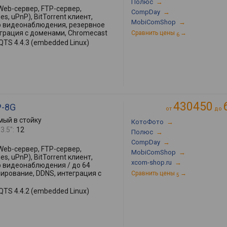
Полюс
→
Web-сервер, FTP-сервер,
CompDay
→
s, uPnP), BitTorrent клиент,
MobiComShop
→
р видеонаблюдения, резервное
еграция с доменами, Chromecast
Сравнить цены
→
6
QTS 4.4.3 (embedded Linux)
430450
P-8G
от
до
ый в стойку
КотоФото
→
3.5":
12
Полюс
→
CompDay
→
Web-сервер, FTP-сервер,
MobiComShop
→
s, uPnP), BitTorrent клиент,
xcom-shop.ru
→
р видеонаблюдения / до 64
пирование, DDNS, интеграция с
Сравнить цены
→
5
QTS 4.4.2 (embedded Linux)