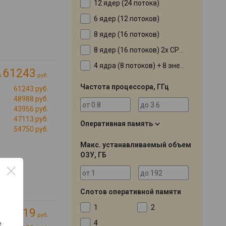
12 ядер (24 потока)
6 ядер (12 потоков)
8 ядер (16 потоков)
8 ядер (16 потоков) 2x CPU 48
4 ядра (8 потоков) + 8 энергоэффективных ядер
61243
о
руб.
Частота процессора, ГГц
61243 руб.
48988 руб.
43956 руб.
47113 руб.
Оперативная память
54750 руб.
Макс. устанавливаемый объем
ОЗУ, ГБ
Слотов оперативной памяти
1
2
200019
руб.
4
е