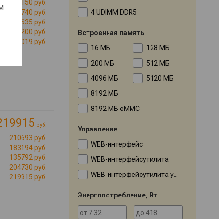
181150 руб.
м
4 UDIMM DDR5
181740 руб.
166635 руб.
186200 руб.
Встроенная память
200019 руб.
16 МБ
128 МБ
200 МБ
512 МБ
4096 МБ
5120 МБ
8192 МБ
8192 МБ eMMC
219915
руб.
Управление
210693 руб.
WEB-интерфейс
183194 руб.
135792 руб.
WEB-интерфейсутилита
204730 руб.
WEB-интерфейсутилита утилита
219915 руб.
Энергопотребление, Вт