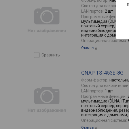
Форм-фактор:
настольн
Слотов для накопителей 
LAN портов:
2 шт
Программные функции:
мультимедиа (DLNA, iTune
почтовый сервер, сервер
видеонаблюдения, резер
интеграция с доменами,
Операционная система:
Отзывы
0
сравнить
QNAP TS-453E-8G
Форм-фактор:
настольн
Слотов для накопителей 
LAN портов:
1 шт
Программные функции:
мультимедиа (DLNA, iTune
почтовый сервер, сервер
видеонаблюдения, резер
интеграция с доменами,
Операционная система:
Отзывы
0