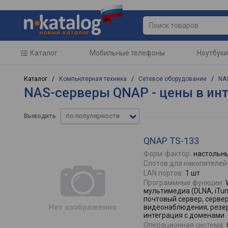
Каталог
Мобильные телефоны
Ноутбуки
Каталог /
Компьютерная техника
/
Сетевое оборудование
/
NA
NAS-серверы QNAP - цены в ин
Выводить
по популярности
QNAP TS-133
Форм-фактор:
настольн
Слотов для накопителей 
LAN портов:
1 шт
Программные функции:
мультимедиа (DLNA, iTune
почтовый сервер, сервер
видеонаблюдения, резер
интеграция с доменами
Операционная система: