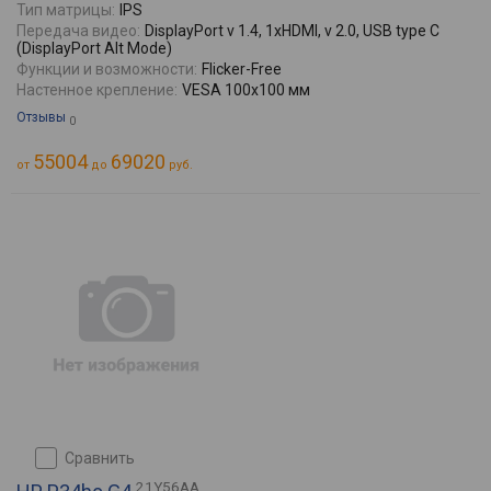
Тип матрицы:
IPS
Передача видео:
DisplayPort v 1.4, 1xHDMI, v 2.0, USB type C
(DisplayPort Alt Mode)
Функции и возможности:
Flicker-Free
Настенное крепление:
VESA 100x100 мм
Отзывы
0
55004
69020
от
до
руб.
сравнить
21Y56AA