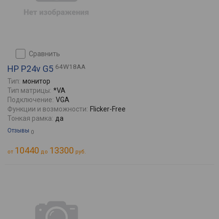
сравнить
64W18AA
HP P24v G5
Тип:
монитор
Тип матрицы:
*VA
Подключение:
VGA
Функции и возможности:
Flicker-Free
Тонкая рамка:
да
Отзывы
0
10440
13300
от
до
руб.