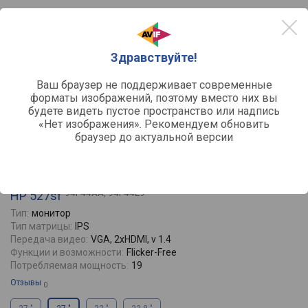
Здравствуйте!
Ваш браузер не поддерживает современные
форматы изображений, поэтому вместо них вы
будете видеть пустое пространство или надпись
«Нет изображения». Рекомендуем обновить
браузер до актуальной версии
сравнить
94F44AA, 94F44E9
HP 527sf
Тип:
монитор
Тип матрицы:
IPS
Передача видео:
VGA, 2xHDMI, v 1.4
Функции и возможности:
Flicker-Free
Потребляемая мощность:
19
Отзывы
0