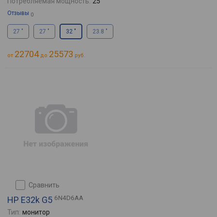
Потребляемая мощность:
25
Отзывы
0
27 "
27 "
32 "
23.8 "
22704
25573
от
до
руб.
сравнить
6N4D6AA
HP E32k G5
Тип:
монитор