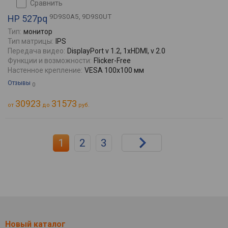
сравнить
9D9S0A5, 9D9S0UT
HP 527pq
Тип:
монитор
Тип матрицы:
IPS
Передача видео:
DisplayPort v 1.2, 1xHDMI, v 2.0
Функции и возможности:
Flicker-Free
Настенное крепление:
VESA 100x100 мм
Отзывы
0
30923
31573
от
до
руб.
1
2
3
Новый каталог