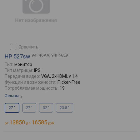
сравнить
94F46AA, 94F46E9
HP 527sw
Тип:
монитор
Тип матрицы:
IPS
Передача видео:
VGA, 2xHDMI, v 1.4
Функции и возможности:
Flicker-Free
Потребляемая мощность:
19
Отзывы
0
27 "
27 "
32 "
23.8 "
13850
16585
от
до
руб.