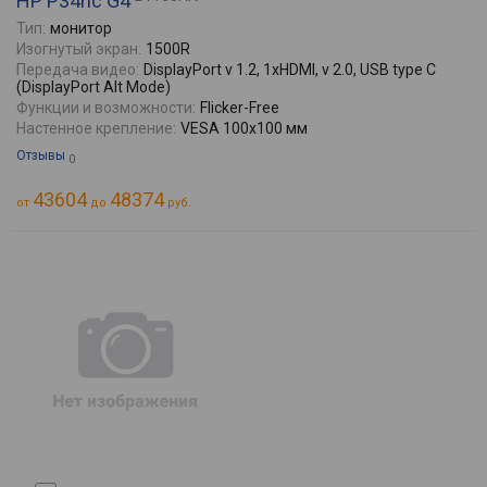
HP P34hc G4
Тип:
монитор
Изогнутый экран:
1500R
Передача видео:
DisplayPort v 1.2, 1xHDMI, v 2.0, USB type C
(DisplayPort Alt Mode)
Функции и возможности:
Flicker-Free
Настенное крепление:
VESA 100x100 мм
Отзывы
0
43604
48374
от
до
руб.