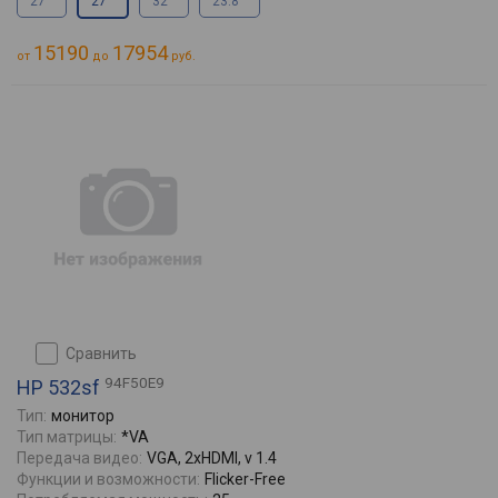
27 "
27 "
32 "
23.8 "
15190
17954
от
до
руб.
сравнить
94F50E9
HP 532sf
Тип:
монитор
Тип матрицы:
*VA
Передача видео:
VGA, 2xHDMI, v 1.4
Функции и возможности:
Flicker-Free