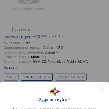
сравнить
256 ГБ\/12 ГБ
Lenovo Legion Y90
Диагональ:
6.92
Операционная система:
Android 12.0
Количество объективов:
2 модуля
Форм-фактор:
выдвижная
Стандарты связи:
GSM, 3G, 4G (LTE), 5G, VoLTE, CDMA
Отзывы
0
640 ГБ
256 ГБ / ОЗУ 12 ГБ
256 ГБ / ОЗУ 16 ГБ
Здравствуйте!