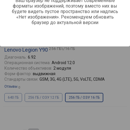
Ваш браузер не поддерживает современные
форматы изображений, поэтому вместо них вы
будете видеть пустое пространство или надпись
«Нет изображения». Рекомендуем обновить
браузер до актуальной версии
сравнить
256 ГБ\/16 ГБ
Lenovo Legion Y90
Диагональ:
6.92
Операционная система:
Android 12.0
Количество объективов:
2 модуля
Форм-фактор:
выдвижная
Стандарты связи:
GSM, 3G, 4G (LTE), 5G, VoLTE, CDMA
Отзывы
0
640 ГБ
256 ГБ / ОЗУ 12 ГБ
256 ГБ / ОЗУ 16 ГБ