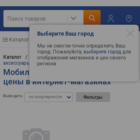
Выберите Ваш город
Каталог
Мобильные телефоны
Мы не смогли точно определить Ваш
город. Пожалуйста,
выберите город
для
Каталог /
Мобильные и связь
/
Мобильные и
отображения магазинов и цен своего
аксессуары
/
Мобильные телефоны
региона.
Мобильные телефоны Lenovo -
цены в интернет-магазинах
Выводить
по популярности
Фильтры