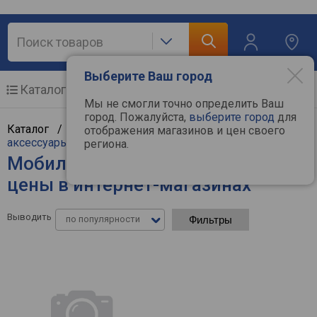
Выберите Ваш город
Каталог
Мобильные телефоны
Мы не смогли точно определить Ваш
город. Пожалуйста,
выберите город
для
Каталог /
Мобильные и связь
/
Мобильные и
отображения магазинов и цен своего
аксессуары
/
Мобильные телефоны
региона.
Мобильные телефоны Blackview -
цены в интернет-магазинах
Выводить
по популярности
Фильтры