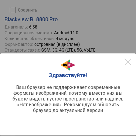
сравнить
Blackview BL8800 Pro
Диагональ:
6.58
Операционная система:
Android 11.0
Количество объективов:
4 модуля
Форм-фактор:
островная (в дисплее)
Стандарты связи:
GSM, 3G, 4G (LTE), 5G, VoLTE
Отзывы
0
Здравствуйте!
Ваш браузер не поддерживает современные
форматы изображений, поэтому вместо них вы
будете видеть пустое пространство или надпись
«Нет изображения». Рекомендуем обновить
браузер до актуальной версии