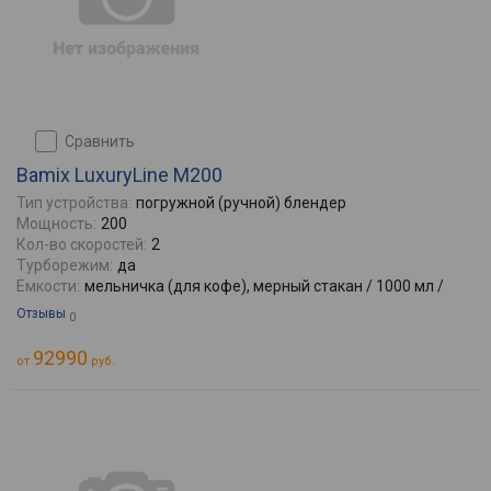
сравнить
Bamix LuxuryLine M200
Тип устройства:
погружной (ручной) блендер
Мощность:
200
Кол-во скоростей:
2
Турборежим:
да
Емкости:
мельничка (для кофе), мерный стакан / 1000 мл /
Отзывы
0
92990
от
руб.