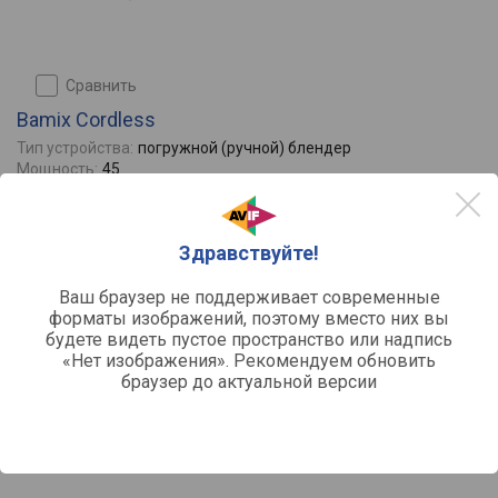
сравнить
Bamix Cordless
Тип устройства:
погружной (ручной) блендер
Мощность:
45
Максимальные обороты:
13000
Кол-во скоростей:
2
Импульсный режим:
да
Здравствуйте!
Отзывы
0
Ваш браузер не поддерживает современные
форматы изображений, поэтому вместо них вы
будете видеть пустое пространство или надпись
«Нет изображения». Рекомендуем обновить
браузер до актуальной версии