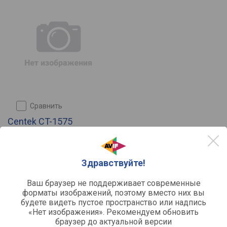
сравнить
Centek CT-1575
Объем:
20
Мощность:
700
Органы управления:
поворотные
Здравствуйте!
Поворотный столик:
да
Диаметр столика:
245
Ваш браузер не поддерживает современные
Отзывы
0
форматы изображений, поэтому вместо них вы
будете видеть пустое пространство или надпись
«Нет изображения». Рекомендуем обновить
браузер до актуальной версии