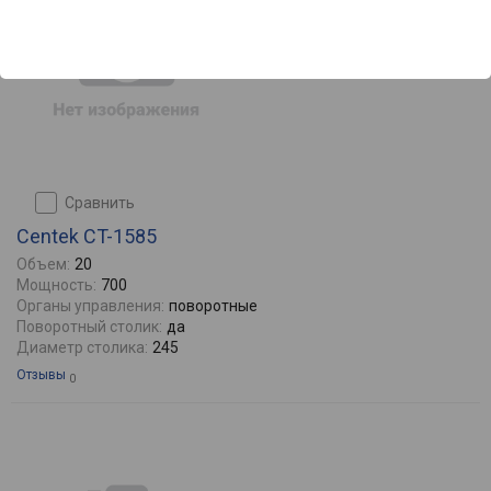
сравнить
Centek CT-1585
Объем:
20
Мощность:
700
Органы управления:
поворотные
Поворотный столик:
да
Диаметр столика:
245
Отзывы
0