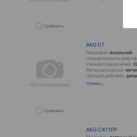
сравнить
AKG D7
Микрофон:
вокальный
Направленность микроф
Разъем подключения:
X
Материал корпуса:
мета
Принцип действия:
дина
Отзывы
0
сравнить
AKG C411PP