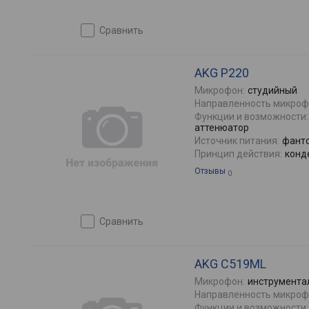
сравнить
AKG P220
Микрофон:
студийный
Направленность микроф
Функции и возможности:
аттенюатор
Источник питания:
фант
Принцип действия:
конд
Отзывы
0
сравнить
AKG C519ML
Микрофон:
инструмента
Направленность микроф
Функции и возможности: