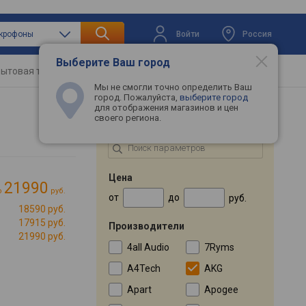
Войти
Россия
икрофоны
Выберите Ваш город
ытовая техника
Телевизоры
Промокоды
Мы не смогли точно определить Ваш
город. Пожалуйста,
выберите город
для отображения магазинов и цен
своего региона.
ПОДБОР ПО ПАРАМЕТРАМ
Цена
21990
о
руб.
от
до
руб.
18590 руб.
17915 руб.
Производители
21990 руб.
4all Audio
7Ryms
A4Tech
AKG
Apart
Apogee