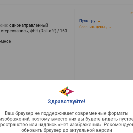
о
Пульт.ру
→
она:
однонаправленный
Сравнить цены
→
1
стереозапись, ФНЧ (Roll-off) / 160
/
омное
о
Здравствуйте!
ьный / барабаны, перкуссия /
Пульт.ру
→
она:
однонаправленный
Сравнить цены
→
1
Ваш браузер не поддерживает современные форматы
ini-XLR
изображений, поэтому вместо них вы будете видеть пусто
пространство или надпись «Нет изображения». Рекомендуе
енсаторный
обновить браузер до актуальной версии