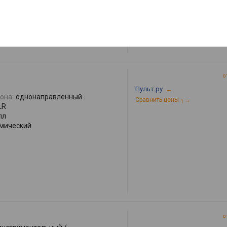
о
Пульт.ру
→
она:
однонаправленный
Сравнить цены
→
1
LR
лл
мический
о