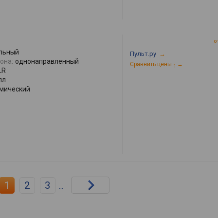
о
льный
Пульт.ру
→
она:
однонаправленный
Сравнить цены
→
1
LR
лл
мический
1
2
3
...