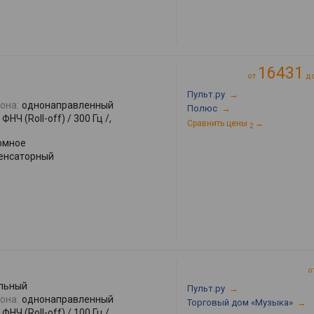
16431
от
д
Пульт.ру
→
она:
однонаправленный
Полюс
→
ФНЧ (Roll-off) / 300 Гц /,
Сравнить цены
→
2
омное
енсаторный
о
льный
Пульт.ру
→
она:
однонаправленный
Торговый дом «Музыка»
→
ФНЧ (Roll-off) / 100 Гц /