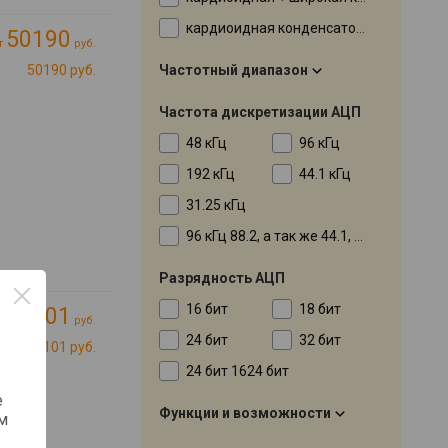
кардиоидная конденсаторный капсюль , гиперкардиоидная динамический капсюль
50190
т
руб.
Частотный диапазон
50190 руб.
Частота дискретизации АЦП
48 кГц
96 кГц
192 кГц
44.1 кГц
31.25 кГц
96 кГц 88.2, а так же 44.1, 48 в macOS
Разрядность АЦП
16 бит
18 бит
25101
т
руб.
24 бит
32 бит
25101 руб.
24 бит 1624 бит
е
Функции и возможности
м