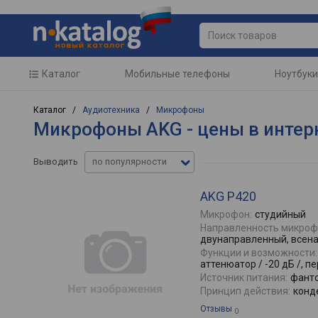
Каталог
Мобильные телефоны
Ноутбуки
Каталог /
Аудиотехника
/
Микрофоны
Микрофоны AKG - цены в интер
Выводить
по популярности
AKG P420
Микрофон:
студийный
Направленность микроф
двунаправленный, всен
Функции и возможности:
аттенюатор / -20 дБ /, 
Источник питания:
фант
Принцип действия:
конд
Отзывы
0