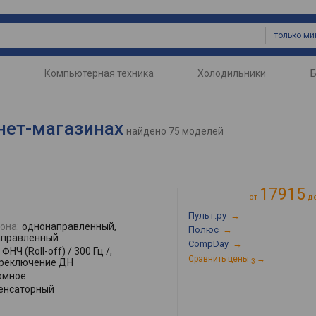
только м
Компьютерная техника
Холодильники
Б
нет-магазинах
найдено
75 моделей
17915
от
д
Пульт.ру
→
она:
однонаправленный,
Полюс
→
аправленный
CompDay
→
ФНЧ (Roll-off) / 300 Гц /,
Сравнить цены
→
переключение ДН
3
омное
енсаторный