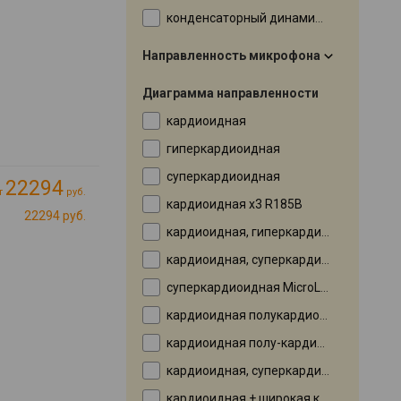
конденсаторный динамический (два капсюля)
Направленность микрофона
Диаграмма направленности
кардиоидная
гиперкардиоидная
суперкардиоидная
22294
т
руб.
кардиоидная х3 R185B
22294 руб.
кардиоидная, гиперкардиоидная
кардиоидная, суперкардиоидная
суперкардиоидная MicroLine
кардиоидная полукардиоидная
кардиоидная полу-кардиоидный
кардиоидная, суперкардиоидная, гиперкардиоидная
кардиоидная + широкая кардиоидная , гиперкардиоидная