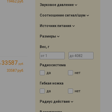
19462 руб.
Звуковое давление
Соотношение сигнал/шум
Источник питания
Размеры
Вес, г
33587
т
руб.
Радиосистема
33587 руб.
да
нет
Гибкая ножка
да
нет
Радиус действия
В комплекте