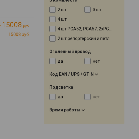
2 шт
3 шт
4 шт
15008
т
руб.
4 шт PGA52, PGA57, 2xPGA56
15008 руб.
2 шт репортерский и петличный
Оголенный провод
да
нет
Код EAN / UPS / GTIN
Подсветка
да
нет
Время работы