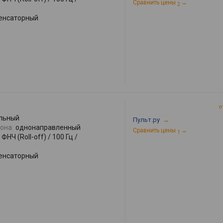
Сравнить цены
→
2
енсаторный
о
льный
Пульт.ру
→
она:
однонаправленный
Сравнить цены
→
1
ФНЧ (Roll-off) / 100 Гц /
енсаторный