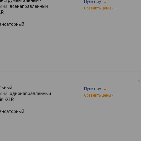
инструментальный /
Пульт.ру
→
она:
всенаправленный
Сравнить цены
→
1
LR
енсаторный
о
льный
Пульт.ру
→
она:
однонаправленный
Сравнить цены
→
1
ini-XLR
енсаторный