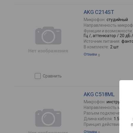
AKG C214ST
Микрофон:
студийный
Направленность микроф
Функции и возможности:
Гц /, аттенюатор / 20 дБ 
Источник питания:
фант
В комплекте:
2 шт
Отзывы
0
сравнить
AKG C518ML
Микрофон:
инструментал
Направленность микроф
Разъем подключения:
m
Длина кабеля:
1.5 м
Принцип действия:
конд
Отзывы
0