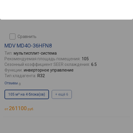
сравнить
MDV MD4O-36HFN8
Тип:
мультисплит-система
Рекомендуемая площадь помещения:
105
Сезонный коэффициент SEER охлаждения:
6.5
Функции:
инверторное управление
Тип хладагента:
R32
Отзывы
0
105 м² на 4 блока(ов)
+ ещё 6
261100
от
руб.