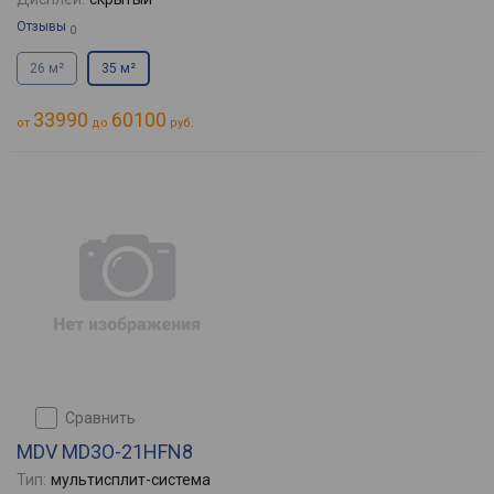
Отзывы
0
26 м²
35 м²
33990
60100
от
до
руб.
сравнить
MDV MD3O-21HFN8
Тип:
мультисплит-система