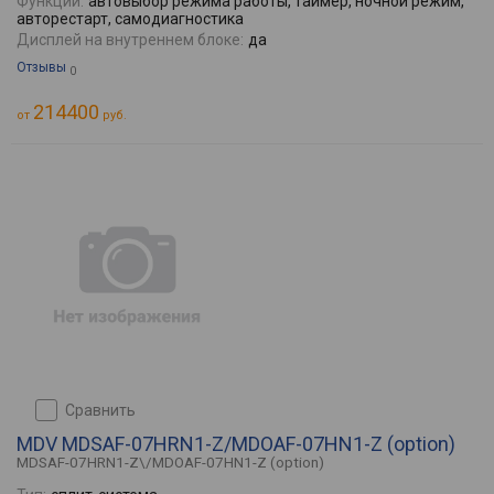
Функции:
автовыбор режима работы, таймер, ночной режим,
авторестарт, самодиагностика
Дисплей на внутреннем блоке:
да
Отзывы
0
214400
от
руб.
сравнить
MDV MDSAF-07HRN1-Z/MDOAF-07HN1-Z (option)
MDSAF-07HRN1-Z\/MDOAF-07HN1-Z (option)