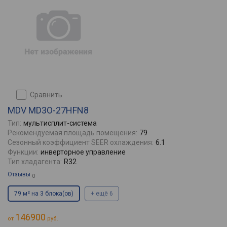
сравнить
MDV MD3O-27HFN8
Тип:
мультисплит-система
Рекомендуемая площадь помещения:
79
Сезонный коэффициент SEER охлаждения:
6.1
Функции:
инверторное управление
Тип хладагента:
R32
Отзывы
0
79 м² на 3 блока(ов)
+ ещё 6
146900
от
руб.