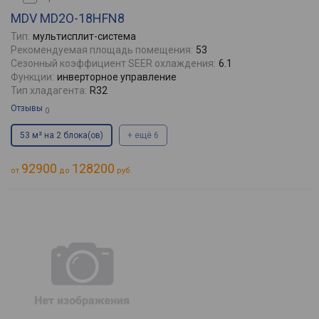
MDV MD2O-18HFN8
Тип:
мультисплит-система
Рекомендуемая площадь помещения:
53
Сезонный коэффициент SEER охлаждения:
6.1
Функции:
инверторное управление
Тип хладагента:
R32
Отзывы
0
53 м² на 2 блока(ов)
+ ещё 6
92900
128200
от
до
руб.