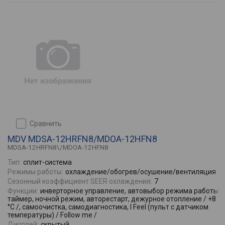
сравнить
MDV MDSA-12HRFN8/MDOA-12HFN8
MDSA-12HRFN8\/MDOA-12HFN8
Тип:
сплит-система
Режимы работы:
охлаждение/обогрев/осушение/вентиляция
Сезонный коэффициент SEER охлаждения:
7
Функции:
инверторное управление, автовыбор режима работы,
таймер, ночной режим, авторестарт, дежурное отопление / +8
°С /, самоочистка, самодиагностика, I Feel (пульт с датчиком
температуры) / Follow me /
Дисплей:
скрытый