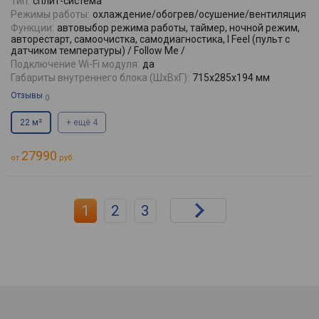
Тип:
сплит-система
Режимы работы:
охлаждение/обогрев/осушение/вентиляция
Функции:
автовыбор режима работы, таймер, ночной режим,
авторестарт, самоочистка, самодиагностика, I Feel (пульт с
датчиком температуры) / Follow Me /
Подключение Wi-Fi модуля:
да
Габариты внутреннего блока (ШхВхГ):
715x285x194 мм
Отзывы
0
22 м²
+ ещё 4
27990
от
руб.
1
2
3