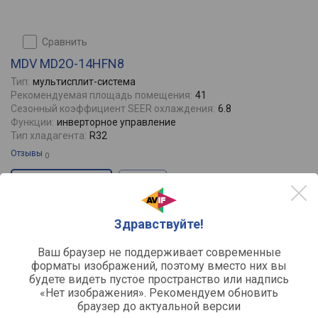
сравнить
MDV MD2O-14HFN8
Тип:
мультисплит-система
Рекомендуемая площадь помещения:
41
Сезонный коэффициент SEER охлаждения:
6.8
Функции:
инверторное управление
Тип хладагента:
R32
Отзывы
0
41 м² на 2 блока(ов)
+ ещё 6
72500
99600
от
до
руб.
Здравствуйте!
Ваш браузер не поддерживает современные
форматы изображений, поэтому вместо них вы
будете видеть пустое пространство или надпись
«Нет изображения». Рекомендуем обновить
браузер до актуальной версии