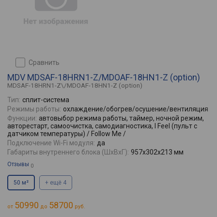
сравнить
MDV MDSAF-18HRN1-Z/MDOAF-18HN1-Z (option)
MDSAF-18HRN1-Z\/MDOAF-18HN1-Z (option)
Тип:
сплит-система
Режимы работы:
охлаждение/обогрев/осушение/вентиляция
Функции:
автовыбор режима работы, таймер, ночной режим,
авторестарт, самоочистка, самодиагностика, I Feel (пульт с
датчиком температуры) / Follow Me /
Подключение Wi-Fi модуля:
да
Габариты внутреннего блока (ШхВхГ):
957x302x213 мм
Отзывы
0
50 м²
+ ещё 4
50990
58700
от
до
руб.