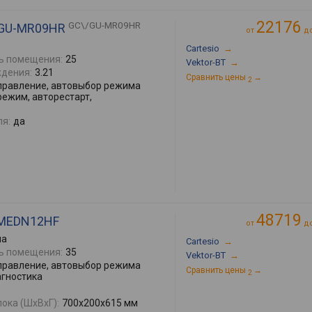
22176
GC\/GU-MR09HR
C/GU-MR09HR
от
д
Cartesio
→
ь помещения:
25
Vektor-BT
→
дения:
3.21
Сравнить цены
→
2
правление, автовыбор режима
режим, авторестарт,
ля:
да
48719
C-MEDN12HF
от
д
ма
Cartesio
→
ь помещения:
35
Vektor-BT
→
правление, автовыбор режима
Сравнить цены
→
2
агностика
ока (ШхВхГ):
700x200x615 мм