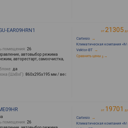
21305
C/GU-EAR09HRN1
от
д
Cartesio
→
Климатическая компания «Mir
ь помещения:
26
Vektor-BT
→
правление, автовыбор режима
Сравнить цены
→
3
режим, авторестарт, самоочистка,
блоке:
да
ока (ШхВхГ):
860x295x195 мм / вес
19701
-ME09HR
от
д
ма
Cartesio
→
ь помещения:
26
Климатическая компания «Mir
правление, автовыбор режима