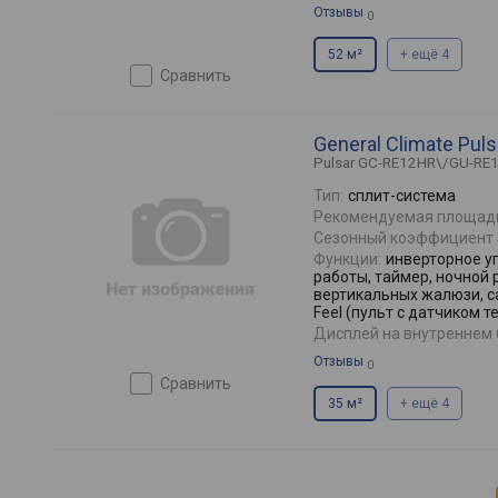
Отзывы
0
52 м²
+ ещё 4
сравнить
General Climate Pu
Pulsar GC-RE12HR\/GU-RE
Тип:
сплит-система
Рекомендуемая площад
Сезонный коэффициент 
Функции:
инверторное у
работы, таймер, ночной 
вертикальных жалюзи, са
Feel (пульт с датчиком 
Дисплей на внутреннем 
Отзывы
0
сравнить
35 м²
+ ещё 4