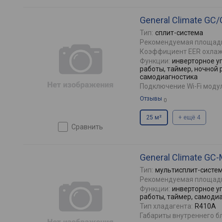
General Climate G
Тип:
сплит-система
Рекомендуемая площад
Коэффициент EER охлаж
Функции:
инверторное у
работы, таймер, ночной 
самодиагностика
Подключение Wi-Fi моду
Отзывы
0
25 м²
+ ещё 4
сравнить
General Climate G
Тип:
мультисплит-систе
Рекомендуемая площад
Функции:
инверторное у
работы, таймер, самоди
Тип хладагента:
R410А
Габариты внутреннего бл