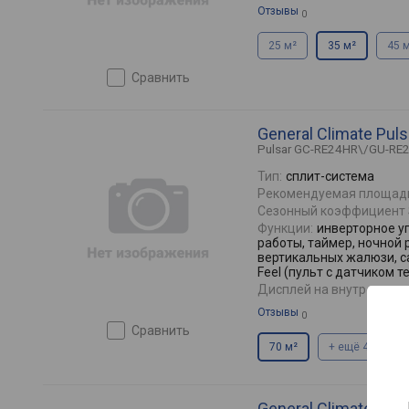
Отзывы
0
25 м²
35 м²
45 
сравнить
General Climate Pu
Pulsar GC-RE24HR\/GU-RE
Тип:
сплит-система
Рекомендуемая площад
Сезонный коэффициент 
Функции:
инверторное у
работы, таймер, ночной 
вертикальных жалюзи, са
Feel (пульт с датчиком 
Дисплей на внутреннем 
Отзывы
0
сравнить
70 м²
+ ещё 4
General Climate Pu