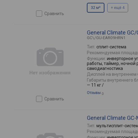
32 м²
+ ещё 4
сравнить
General Climate G
GC\/GU-EAR09HRN1
Тип:
сплит-система
Рекомендуемая площад
Функции:
инверторное у
работы, таймер, ночной 
самодиагностика
Дисплей на внутреннем 
Габариты внутреннего бл
— 11 кг /
Отзывы
0
сравнить
General Climate GC
Тип:
мультисплит-систе
Рекомендуемая площад
Функции:
инверторное у