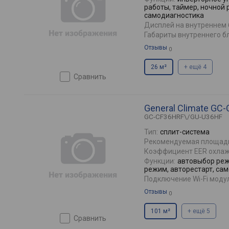
работы, таймер, ночной 
самодиагностика
Дисплей на внутреннем 
Габариты внутреннего бл
Отзывы
0
26 м²
+ ещё 4
сравнить
General Climate G
GC-CF36HRF\/GU-U36HF
Тип:
сплит-система
Рекомендуемая площад
Коэффициент EER охлаж
Функции:
автовыбор реж
режим, авторестарт, са
Подключение Wi-Fi моду
Отзывы
0
101 м²
+ ещё 5
сравнить