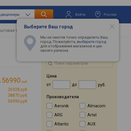
Войти
Россия
ондиционеры
Выберите Ваш город
ытовая техника
Телевизоры
Промокоды
Мы не смогли точно определить Ваш
город. Пожалуйста,
выберите город
для отображения магазинов и цен
своего региона.
ПОДБОР ПО ПАРАМЕТРАМ
Цена
56990
о
руб.
от
до
руб.
26928 руб.
Cli»
38870 руб.
→
Производители
56990 руб.
Aeronik
Almacom
ARG
Artel
Atlantic
AUX