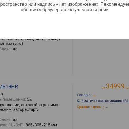
от
д
пространство или надпись «Нет изображения». Рекомендуе
09H
Климатическая компания «Mir
обновить браузер до актуальной версии
Vektor-BT
→
ь помещения:
28
Сравнить цены
→
2
SEER охлаждения:
6.1
правление, автовыбор режима
режим, авторестарт, привод
моочистка, самодиагностика, I
температуры)
блоке:
да
34999
-ME18HR
от
д
ма
Cartesio
→
ь помещения:
52
Климатическая компания «Mir
правление, автовыбор режима
Сравнить цены
→
2
режим, авторестарт,
блоке:
да
ока (ШхВхГ):
865х305х215 мм