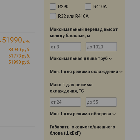
R290
R410А
R32 или R410A
Максимальный перепад высот
между блоками, м
51990
о
руб.
Cli»
34940 руб.
→
51773 руб.
Максимальная длина труб
51990 руб.
Мин. t для режима охлаждения
Макс. t для режима
охлаждения, °C
Мин. t для режима обогрева
Габариты оконного/внешнего
блока (ШхВхГ)