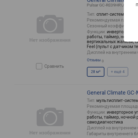
Pulsar GC-RE09HR\/GU-RE
Тип:
сплит-система
Рекомендуемая площад
Сезонный коэффициент 
Функции:
инверторное у
работы, таймер, ночной 
вертикальных жалюзи, са
Feel (пульт с датчиком 
Дисплей на внутреннем 
Отзывы
0
сравнить
28 м²
+ ещё 4
General Climate GC
Тип:
мультисплит-систе
Рекомендуемая площад
Функции:
инверторное у
работы, таймер, ночной 
самодиагностика
Дисплей на внутреннем 
Габариты внутреннего бл