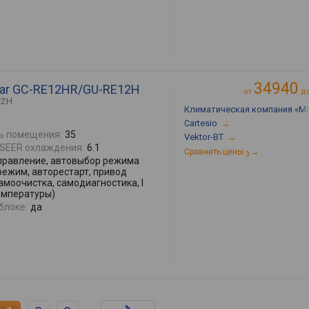
34940
lsar GC-RE12HR/GU-RE12H
от
д
12H
Климатическая компания «Mir
Cartesio
→
ь помещения:
35
Vektor-BT
→
SEER охлаждения:
6.1
Сравнить цены
→
3
правление, автовыбор режима
режим, авторестарт, привод
моочистка, самодиагностика, I
температуры)
блоке:
да