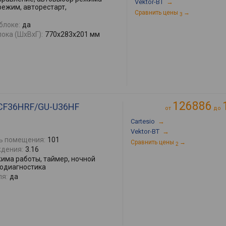
Vektor-BT
→
режим, авторестарт,
Сравнить цены
→
3
блоке:
да
ока (ШхВхГ):
770x283x201 мм
126886
C-CF36HRF/GU-U36HF
от
до
Cartesio
→
Vektor-BT
→
ь помещения:
101
Сравнить цены
→
2
дения:
3.16
има работы, таймер, ночной
модиагностика
ля:
да