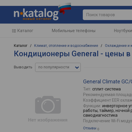
Каталог
Мобильные телефоны
Ноутбуки
Каталог /
Климат, отопление и водоснабжение
/
Охлаждение и 
Кондиционеры General - цены в
Выводить
по популярности
General Climate G
Тип:
сплит-система
Рекомендуемая площад
Коэффициент EER охлаж
Функции:
инверторное у
работы, таймер, ночной 
самодиагностика
Подключение Wi-Fi моду
Отзывы
0