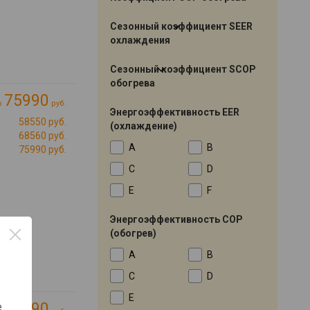
Сезонный коэффициент SEER
охлаждения
Сезонный коэффициент SCOP
обогрева
75990
о
руб.
Энергоэффективность EER
Cli»
58550 руб.
→
(охлаждение)
68560 руб.
A
B
75990 руб.
C
D
E
F
Энергоэффективность COP
(обогрев)
A
B
C
D
E
41990
е