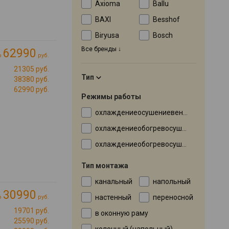
Axioma
Ballu
BAXI
Besshof
Biryusa
Bosch
Все бренды
62990
о
руб.
21305 руб.
Тип
Cli»
38380 руб.
→
62990 руб.
Режимы работы
охлаждениеосушениевентиляция
охлаждениеобогревосушениевентиляция
охлаждениеобогревосушениевентиляцияувлажнение
Тип монтажа
канальный
напольный
30990
настенный
переносной
о
руб.
19701 руб.
в оконную раму
Cli»
25590 руб.
→
колонный (напольный)