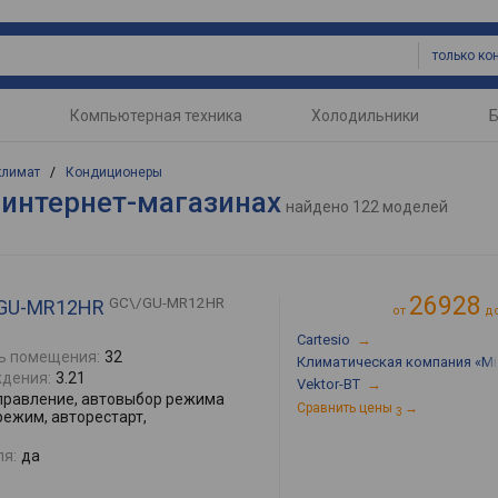
только к
Компьютерная техника
Холодильники
Б
климат
/
Кондиционеры
 интернет-магазинах
найдено
122 моделей
26928
GC\/GU-MR12HR
C/GU-MR12HR
от
д
Cartesio
→
ь помещения:
32
Климатическая компания «Mir
дения:
3.21
Vektor-BT
→
правление, автовыбор режима
Сравнить цены
→
3
режим, авторестарт,
ля:
да