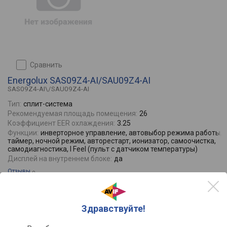
сравнить
Energolux SAS09Z4-AI/SAU09Z4-AI
SAS09Z4-AI\/SAU09Z4-AI
Тип:
сплит-система
Рекомендуемая площадь помещения:
26
Коэффициент EER охлаждения:
3.25
Функции:
инверторное управление, автовыбор режима работы,
таймер, ночной режим, авторестарт, ионизатор, самоочистка,
самодиагностика, I Feel (пульт с датчиком температуры)
Дисплей на внутреннем блоке:
да
Отзывы
0
26 м²
+ ещё 4
Здравствуйте!
49990
65990
от
до
руб.