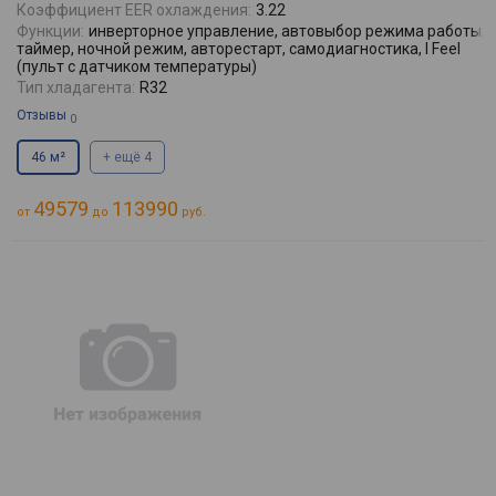
Коэффициент EER охлаждения:
3.22
Функции:
инверторное управление, автовыбор режима работы,
таймер, ночной режим, авторестарт, самодиагностика, I Feel
(пульт с датчиком температуры)
Тип хладагента:
R32
Отзывы
0
46 м²
+ ещё 4
49579
113990
от
до
руб.