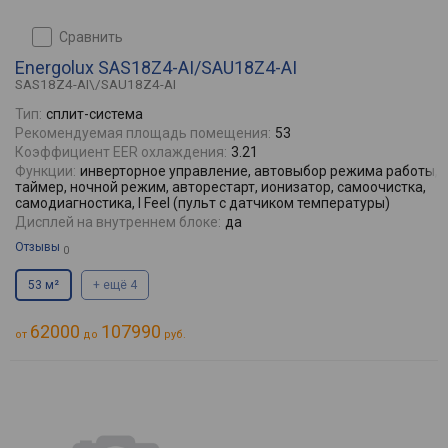
сравнить
Energolux SAS18Z4-AI/SAU18Z4-AI
SAS18Z4-AI\/SAU18Z4-AI
Тип:
сплит-система
Рекомендуемая площадь помещения:
53
Коэффициент EER охлаждения:
3.21
Функции:
инверторное управление, автовыбор режима работы,
таймер, ночной режим, авторестарт, ионизатор, самоочистка,
самодиагностика, I Feel (пульт с датчиком температуры)
Дисплей на внутреннем блоке:
да
Отзывы
0
53 м²
+ ещё 4
62000
107990
от
до
руб.