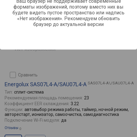
Ваш браузер не поддерживает современные
форматы изображений, поэтому вместо них вы
будете видеть пустое пространство или надпись
«Нет изображения». Рекомендуем обновить
браузер до актуальной версии
сравнить
SAS07L4-A\/SAU07L4-A
Energolux SAS07L4-A/SAU07L4-A
Тип:
сплит-система
Рекомендуемая площадь помещения:
23
Коэффициент EER охлаждения:
3.22
Функции:
автовыбор режима работы, таймер, ночной режим,
авторестарт, ионизатор, самоочистка, самодиагностика
Подключение Wi-Fi модуля:
да
Отзывы
0