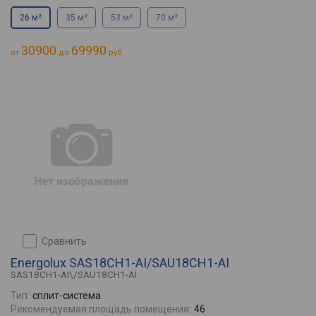
26 м²
35 м²
53 м²
70 м²
30900
69990
от
до
руб.
сравнить
Energolux SAS18CH1-AI/SAU18CH1-AI
SAS18CH1-AI\/SAU18CH1-AI
Тип:
сплит-система
Рекомендуемая площадь помещения:
46