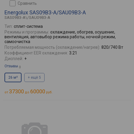
сравнить
Energolux SAS09B3-A/SAU09B3-A
SAS09B3-A\/SAU09B3-A
Тип:
сплит-система
Режимы и программы:
охлаждение, обогрев, осушение,
вентиляция, автовыбор режима работы, ночной режим,
самоочистка
Потребляемая мощность (охлаждение/нагрев):
820/740 Вт
Коэффициент EER охлаждения:
3.21
Дисплей:
+
Отзывы
0
26 м²
+ ещё 5
37300
60000
от
до
руб.