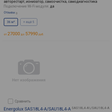
авторестарт, ионизатор, самоочистка, самодиагностика
Подключение Wi-Fi модуля:
да
Отзывы
0
36 м²
+ ещё 5
27000
57990
от
до
руб.
сравнить
SAS18L4-A\/SAU18L4-A
Energolux SAS18L4-A/SAU18L4-A