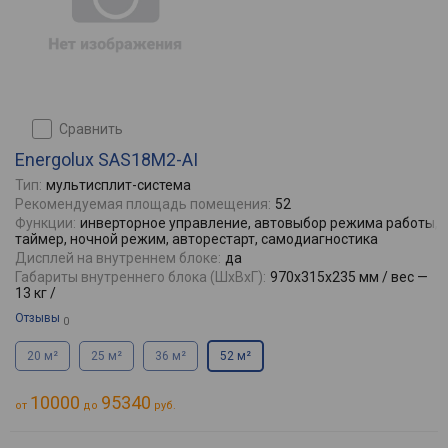
сравнить
Energolux SAS18M2-AI
Тип:
мультисплит-система
Рекомендуемая площадь помещения:
52
Функции:
инверторное управление, автовыбор режима работы,
таймер, ночной режим, авторестарт, самодиагностика
Дисплей на внутреннем блоке:
да
Габариты внутреннего блока (ШхВхГ):
970x315x235 мм / вес —
13 кг /
Отзывы
0
20 м²
25 м²
36 м²
52 м²
10000
95340
от
до
руб.