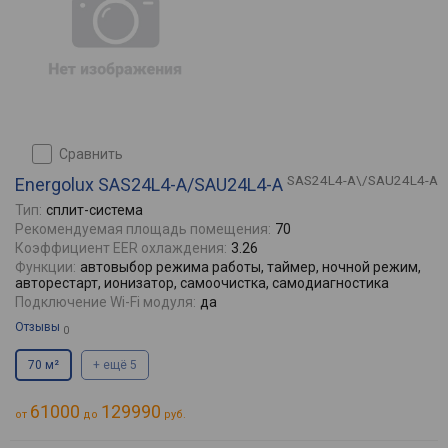
сравнить
SAS24L4-A\/SAU24L4-A
Energolux SAS24L4-A/SAU24L4-A
Тип:
сплит-система
Рекомендуемая площадь помещения:
70
Коэффициент EER охлаждения:
3.26
Функции:
автовыбор режима работы, таймер, ночной режим,
авторестарт, ионизатор, самоочистка, самодиагностика
Подключение Wi-Fi модуля:
да
Отзывы
0
70 м²
+ ещё 5
61000
129990
от
до
руб.