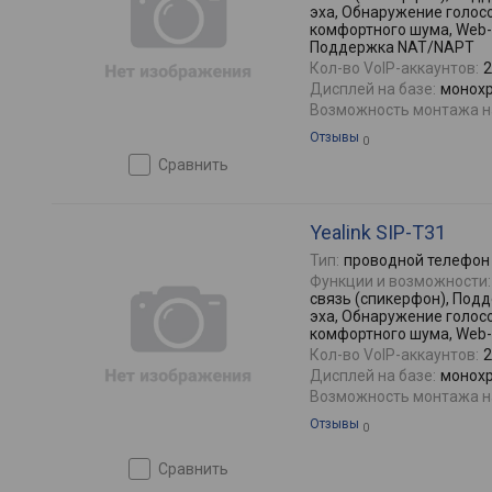
эха, Обнаружение голос
комфортного шума, Web-
Поддержка NAT/NAPT
Кол-во VoIP-аккаунтов:
2
Дисплей на базе:
монохр
Возможность монтажа на
Отзывы
0
сравнить
Yealink SIP-T31
Тип:
проводной телефон
Функции и возможности:
связь (спикерфон), По
эха, Обнаружение голос
комфортного шума, Web
Кол-во VoIP-аккаунтов:
2
Дисплей на базе:
монохр
Возможность монтажа на
Отзывы
0
сравнить