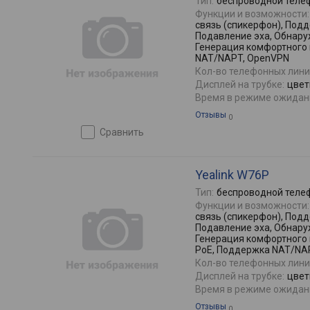
Тип:
беспроводной теле
Функции и возможности:
связь (спикерфон), Под
Подавление эха, Обнару
Генерация комфортного
NAT/NAPT, OpenVPN
Кол-во телефонных лини
Дисплей на трубке:
цветн
Время в режиме ожидан
Отзывы
0
сравнить
Yealink W76P
Тип:
беспроводной теле
Функции и возможности:
связь (спикерфон), Под
Подавление эха, Обнару
Генерация комфортного
PoE, Поддержка NAT/NA
Кол-во телефонных лини
Дисплей на трубке:
цветн
Время в режиме ожидан
Отзывы
0