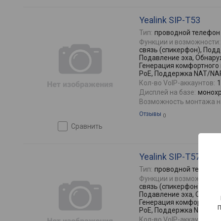
Yealink SIP-T53
Тип:
проводной телефон
Функции и возможности:
связь (спикерфон), Под
Подавление эха, Обнару
Генерация комфортного
PoE, Поддержка NAT/NA
Кол-во VoIP-аккаунтов:
1
Дисплей на базе:
монохр
Возможность монтажа на
Отзывы
0
сравнить
Yealink SIP-T57W
Тип:
проводной телефон
Функции и возможности:
связь (спикерфон), Под
Подавление эха, Обнару
Генерация комфортного
PoE, Поддержка NAT/NA
Кол-во VoIP-аккаунтов:
1