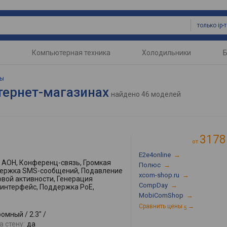
только ip
Компьютерная техника
Холодильники
Б
ны
нтернет-магазинах
найдено
46 моделей
3178
от
E2e4online
→
АОН, Конференц-связь, Громкая
Полюс
→
ддержка SMS-сообщений, Подавление
xcom-shop.ru
→
овой активности, Генерация
CompDay
→
интерфейс, Поддержка PoE,
MobiComShop
→
Сравнить цены
→
5
омный / 2.3" /
 стену:
да