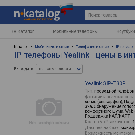
Каталог
Мобильные телефоны
Ноутбуки
Каталог /
Мобильные и связь
/
Телефония и связь
/
IP-телефо
IP-телефоны Yealink - цены в и
Выводить
по популярности
Yealink SIP-T30P
Тип:
проводной телефон
Функции и возможности:
связь (спикерфон), По
эха, Обнаружение голос
комфортного шума, Web-
Поддержка NAT/NAPT
Кол-во VoIP-аккаунтов:
1
Дисплей на базе:
монохр
Возможность монтажа на