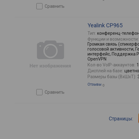
сравнить
Yealink CP965
Тип:
конференц-телефон
Функции и возможности:
Громкая связь (спикерф
голосовой активности, 
интерфейс, Поддержка 
OpenVPN
Кол-во VoIP-аккаунтов:
1
Дисплей на базе:
цветной
Размеры базы (ВхШхТ):
Отзывы
0
сравнить
Страницы: