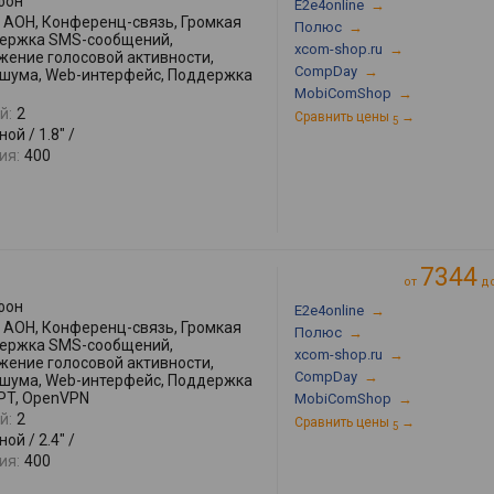
фон
E2e4online
→
АОН, Конференц-связь, Громкая
Полюс
→
держка SMS-сообщений,
xcom-shop.ru
→
жение голосовой активности,
CompDay
→
 шума, Web-интерфейс, Поддержка
MobiComShop
→
й:
2
Сравнить цены
→
5
ой / 1.8" /
ия:
400
7344
от
д
фон
E2e4online
→
АОН, Конференц-связь, Громкая
Полюс
→
держка SMS-сообщений,
xcom-shop.ru
→
жение голосовой активности,
CompDay
→
 шума, Web-интерфейс, Поддержка
PT, OpenVPN
MobiComShop
→
й:
2
Сравнить цены
→
5
ой / 2.4" /
ия:
400