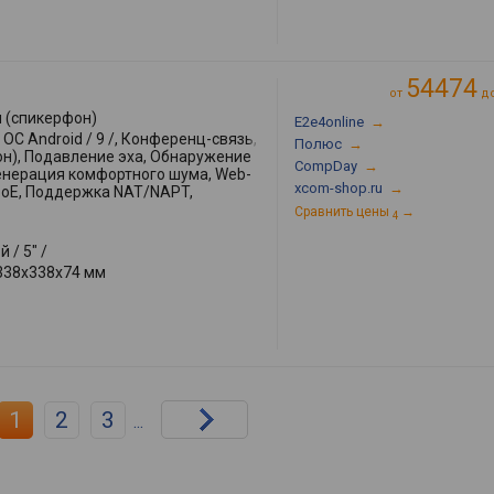
54474
от
д
 (спикерфон)
E2e4online
→
ОС Android / 9 /, Конференц-связь,
Полюс
→
он), Подавление эха, Обнаружение
CompDay
→
Генерация комфортного шума, Web-
xcom-shop.ru
→
PoE, Поддержка NAT/NAPT,
Сравнить цены
→
4
 / 5" /
338x338x74 мм
1
2
3
...