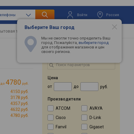
Войти
Россия
-телефоны
Выберите Ваш город
ытовая техника
Телевизоры
Промокоды
Мы не смогли точно определить Ваш
город. Пожалуйста,
выберите город
для отображения магазинов и цен
своего региона.
ПОДБОР ПО ПАРАМЕТРАМ
Цена
4780
до
руб.
от
до
руб.
4150 руб.
3178 руб.
Производители
4357 руб.
ATCOM
AVAYA
4632 руб.
4780 руб.
Cisco
D-Link
Fanvil
Gigaset