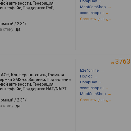
CompDay
→
овой активности, Генерация
MobiComShop
→
интерфейс, Поддержка PoE,
xcom-shop.ru
→
Сравнить цены
→
5
омный / 2.3" /
 стену:
да
3763
от
E2e4online
→
АОН, Конференц-связь, Громкая
Полюс
→
ддержка SMS-сообщений, Подавление
CompDay
→
овой активности, Генерация
xcom-shop.ru
→
-интерфейс, Поддержка NAT/NAPT
MobiComShop
→
омный / 2.3" /
Сравнить цены
→
5
 стену:
да