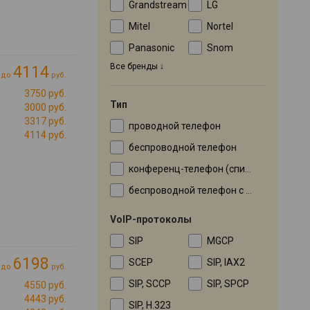
Grandstream
LG
Mitel
Nortel
Panasonic
Snom
Все бренды
4114
до
руб.
3750 руб.
Тип
3000 руб.
3317 руб.
проводной телефон
4114 руб.
беспроводной телефон
конференц-телефон (спикерфон)
беспроводной телефон с помощью адаптера
VoIP-протоколы
SIP
MGCP
6198
SCEP
SIP, IAX2
до
руб.
SIP, SCCP
SIP, SPCP
4550 руб.
4443 руб.
SIP, H.323