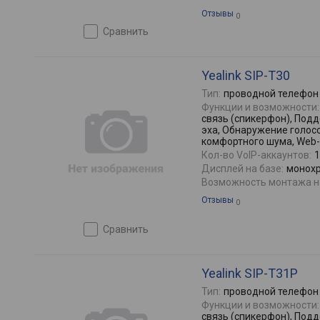
Отзывы
0
сравнить
Yealink SIP-T30
Тип:
проводной телефон
Функции и возможности:
связь (спикерфон), По
эха, Обнаружение голос
комфортного шума, Web
Кол-во VoIP-аккаунтов:
1
Дисплей на базе:
монохр
Возможность монтажа на
Отзывы
0
сравнить
Yealink SIP-T31P
Тип:
проводной телефон
Функции и возможности:
связь (спикерфон), По