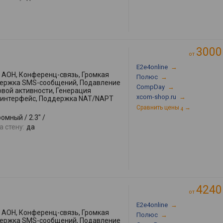
3000
от
E2e4online
→
АОН, Конференц-связь, Громкая
Полюс
→
ддержка SMS-сообщений, Подавление
CompDay
→
овой активности, Генерация
xcom-shop.ru
→
-интерфейс, Поддержка NAT/NAPT
Сравнить цены
→
4
омный / 2.3" /
 стену:
да
4240
от
E2e4online
→
АОН, Конференц-связь, Громкая
Полюс
→
ддержка SMS-сообщений, Подавление