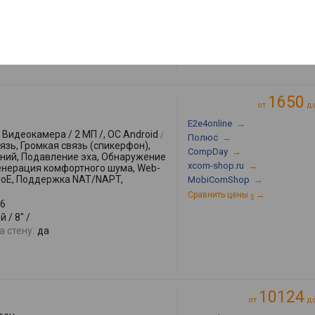
 / 7" /
 стену:
да
1650
от
д
E2e4online
→
Видеокамера / 2 МП /, ОС Android /
Полюс
→
язь, Громкая связь (спикерфон),
CompDay
→
ий, Подавление эха, Обнаружение
xcom-shop.ru
→
Генерация комфортного шума, Web-
PoE, Поддержка NAT/NAPT,
MobiComShop
→
Сравнить цены
→
5
6
 / 8" /
 стену:
да
10124
от
д