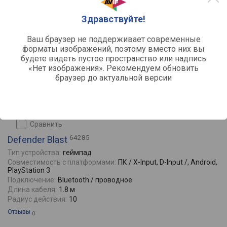
Здравствуйте!
Ваш браузер не поддерживает современные
форматы изображений, поэтому вместо них вы
будете видеть пустое пространство или надпись
«Нет изображения». Рекомендуем обновить
браузер до актуальной версии
сравнить
64285
Defender Blast
Тип устройства:
геймпад
Совместимость с платформами:
ПК / X-Input, D-Input /, Android,
PlayStation 3
Подключение:
Bluetooth / проводное
Длина кабеля:
1.8 м
Радиус действия:
10
Отзывы
0