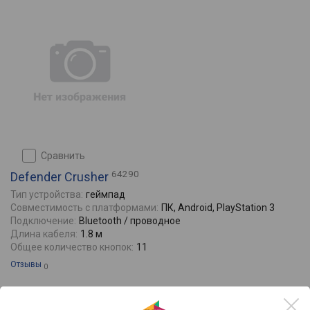
сравнить
64290
Defender Crusher
Тип устройства:
геймпад
Совместимость с платформами:
ПК, Android, PlayStation 3
Подключение:
Bluetooth / проводное
Длина кабеля:
1.8 м
Общее количество кнопок:
11
Отзывы
0
933
8925
от
до
руб.