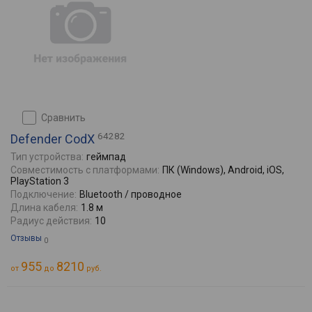
сравнить
64282
Defender CodX
Тип устройства:
геймпад
Совместимость с платформами:
ПК (Windows), Android, iOS,
PlayStation 3
Подключение:
Bluetooth / проводное
Длина кабеля:
1.8 м
Радиус действия:
10
Отзывы
0
955
8210
от
до
руб.