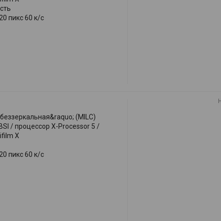
сть
0 пикс 60 к/с
;беззеркальная&raquo; (MILC)
I / процессор X-Processor 5 /
ifilm X
0 пикс 60 к/с