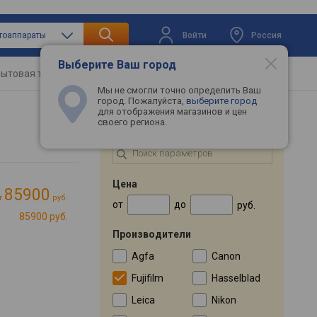
Войти
Россия
тоаппараты
Выберите Ваш город
ытовая техника
Телевизоры
Промокоды
Мы не смогли точно определить Ваш
город. Пожалуйста,
выберите город
для отображения магазинов и цен
своего региона.
ПОДБОР ПО ПАРАМЕТРАМ
Цена
85900
т
руб.
от
до
руб.
85900 руб.
Производители
Agfa
Canon
Fujifilm
Hasselblad
Leica
Nikon