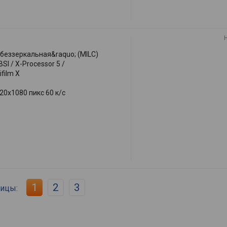
;беззеркальная&raquo; (MILC)
I / X-Processor 5 /
ifilm X
20x1080 пикс 60 к/с
1
2
3
ницы: