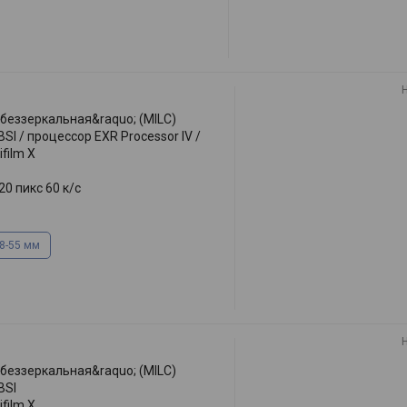
;беззеркальная&raquo; (MILC)
I / процессор EXR Processor IV /
ifilm X
0 пикс 60 к/с
8-55 мм
;беззеркальная&raquo; (MILC)
BSI
ifilm X