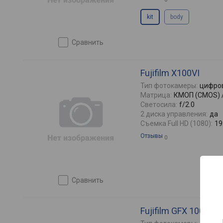
kit
body
сравнить
Fujifilm X100VI
Тип фотокамеры:
цифро
Матрица:
КМОП (CMOS) /
Светосила:
f/2.0
2 диска управления:
да
Съемка Full HD (1080):
19
Отзывы
0
сравнить
b
Fujifilm GFX 100S II