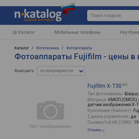
Каталог
Мобильные телефоны
Ноутбуки
Каталог /
Фототехника
/
Фотоаппараты
Фотоаппараты Fujifilm - цены в
Выводить
по популярности
kit
Fujifilm X-T30
Тип фотокамеры:
&laquo
Матрица:
КМОП (CMOS) /
датчик изображения X-Tr
Крепление (байонет):
Fuj
2 диска управления:
да
Съемка Full HD (1080):
19
Отзывы
0