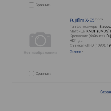
сравнить
body
Fujifilm X-E5
Тип фотокамеры:
&laquo
Матрица:
КМОП (CMOS) BS
Крепление (байонет):
Fuj
HDR:
да
Съемка Full HD (1080):
19
Отзывы
0
сравнить
Стра