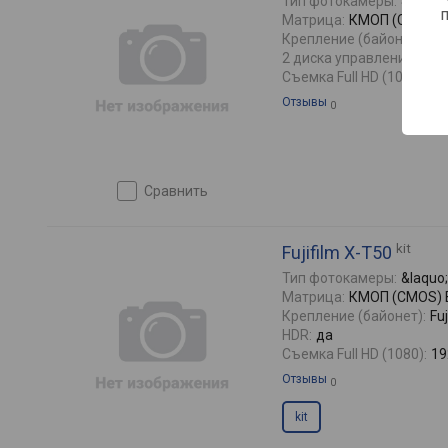
Тип фотокамеры:
&laquo
Матрица:
КМОП (CMOS) BS
Крепление (байонет):
Fuj
2 диска управления:
да
Съемка Full HD (1080):
19
Отзывы
0
сравнить
kit
Fujifilm X-T50
Тип фотокамеры:
&laquo
Матрица:
КМОП (CMOS) BS
Крепление (байонет):
Fuj
HDR:
да
Съемка Full HD (1080):
19
Отзывы
0
kit