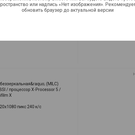
;беззеркальная&raquo; (MILC)
пространство или надпись «Нет изображения». Рекомендуе
I / процессор X-Processor 4 /
обновить браузер до актуальной версии
ifilm G
20x1080 пикс 30 к/с / 200 Mbps /
;беззеркальная&raquo; (MILC)
I / процессор X-Processor 5 /
ifilm X
20x1080 пикс 240 к/с