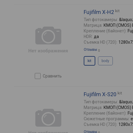
kit
Fujifilm X-H2
Тип фотокамеры:
&laquo
Матрица:
КМОП (CMOS) BS
Крепление (байонет):
Fuj
HDR:
да
Съемка HD (720):
1280x72
Отзывы
0
kit
body
сравнить
kit
Fujifilm X-S20
Тип фотокамеры:
&laquo
Матрица:
КМОП (CMOS) 
Крепление (байонет):
Fuj
Сюжетные программы:
е
Съемка HD (720):
1280x72
Отзывы
0