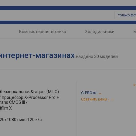
только фо
Компьютерная техника
Холодильники
Б
 интернет-магазинах
найдено
30 моделей
о
;беззеркальная&raquo; (MILC)
G-PRO.ru
→
 процессор X-Processor Pro +
Сравнить цены
→
1
ans CMOS III /
ifilm X
20x1080 пикс 120 к/с