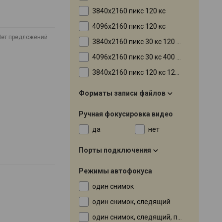
3840x2160 пикс 120 кс
4096x2160 пикс 120 кс
Нет предложений
3840x2160 пикс 30 кс 120 мбит
4096x2160 пикс 30 кс 400 Mbps
3840x2160 пикс 120 кс 120 кадровс только при записи на внутреннюю память
Форматы записи файлов
Ручная фокусировка видео
да
нет
Порты подключения
Режимы автофокуса
один снимок
один снимок, следящий
один снимок, следящий, по лицу