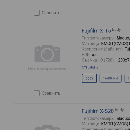
сравнить
body
Fujifilm X-T5
Тип фотокамеры:
&laquo
Матрица:
КМОП (CMOS) BS
Крепление (байонет):
Fuj
HDR:
да
Съемка HD (720):
1280x72
Отзывы
0
body
16-80 мм
1
сравнить
body
Fujifilm X-S20
Тип фотокамеры:
&laquo
Матрица:
КМОП (CMOS) 
Крепление (байонет):
Fuj