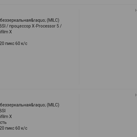
;беззеркальная&raquo; (MILC)
I / процессор X-Processor 5 /
ifilm X
0 пикс 60 к/с
;беззеркальная&raquo; (MILC)
BSI
ifilm X
сть
0 пикс 60 к/с