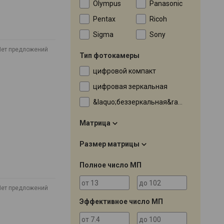
Olympus
Panasonic
Pentax
Ricoh
Sigma
Sony
Нет предложений
Тип фотокамеры
цифровой компакт
цифровая зеркальная
&laquo;беззеркальная&raquo; (MILC)
Матрица
Размер матрицы
Полное число МП
Нет предложений
Эффективное число МП