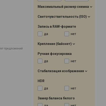
Максимальный размер снимка
Светочувствительность (ISO)
Запись в RAW-формате
да
нет
Крепление (байонет)
Нет предложений
Ручная фокусировка
да
нет
Стабилизация изображения
HDR
да
нет
Замер баланса белого
да
нет