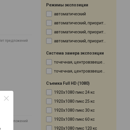
Режимы экспозиции
автоматический
автоматический, приоритет диафрагмы, ручной режим
автоматический, приоритет выдержки, приоритет диафрагмы
автоматический, приоритет выдержки, приоритет диафрагмы, ручной режим
Нет предложений
Система замера экспозиции
точечная, центровзвешенная
точечная, центровзвешенная, матричная (оценочная)
Съемка Full HD (1080)
1920x1080 пикс 24 кс
1920x1080 пикс 25 кс
1920x1080 пикс 30 кс
1920x1080 пикс 60 кс
Нет предложений
1920x1080 пикс 120 кс
е