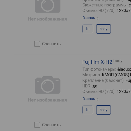
Сюжетные программы:
е
Съемка HD (720):
1280x72
Отзывы
0
kit
body
сравнить
body
Fujifilm X-H2
Тип фотокамеры:
&laquo
Матрица:
КМОП (CMOS) BS
Крепление (байонет):
Fuj
HDR:
да
Съемка HD (720):
1280x72
Отзывы
0
kit
body
сравнить