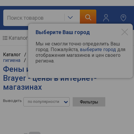
Выберите Ваш город
Каталог
Мобильные телефоны
Мы не смогли точно определить Ваш
город. Пожалуйста,
выберите город
для
Каталог /
Мелкая бытовая техника
/
Красота и
отображения магазинов и цен своего
гигиена
/
Фены и приборы для укладки
региона.
Фены и приборы для укладки
Brayer - цены в интернет-
магазинах
Выводить
по популярности
Фильтры