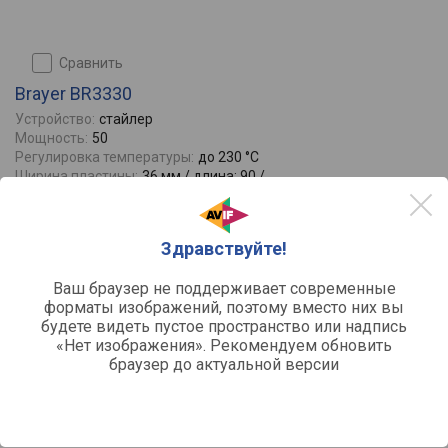
сравнить
Brayer BR3330
Устройство:
стайлер
Мощность:
50
Регулировка температуры:
до 230 °C
Ширина пластины:
36 мм / длина: 90 /
Покрытие нагревательного элемента:
керамика
Отзывы
0
Здравствуйте!
Ваш браузер не поддерживает современные
форматы изображений, поэтому вместо них вы
будете видеть пустое пространство или надпись
«Нет изображения». Рекомендуем обновить
браузер до актуальной версии