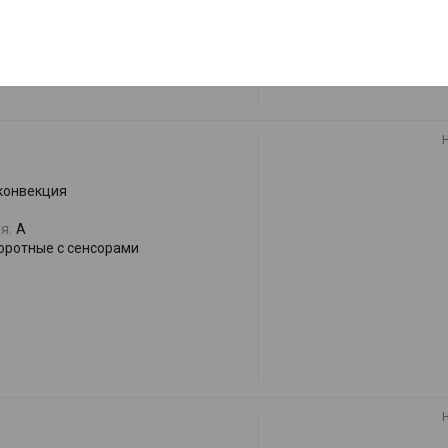
 конвекция
я:
A
оротные с сенсорами