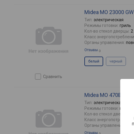
Midea MO 23000 GW
Тип:
электрическая
Режимы готовки:
гриль
Кол-во стекол дверцы:
2
Класс энергопотреблени
Органы управления:
пов
Отзывы
0
белый
черный
сравнить
Midea MO 470B4 X
Тип:
электрическая
Режимы готовки:
гриль,
Кол-во стекол дверцы:
3
Класс энергопотреблени
Органы управления:
пов
Отзывы
0