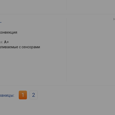
L
 конвекция
я:
A+
пливаемые с сенсорами
1
2
раницы: