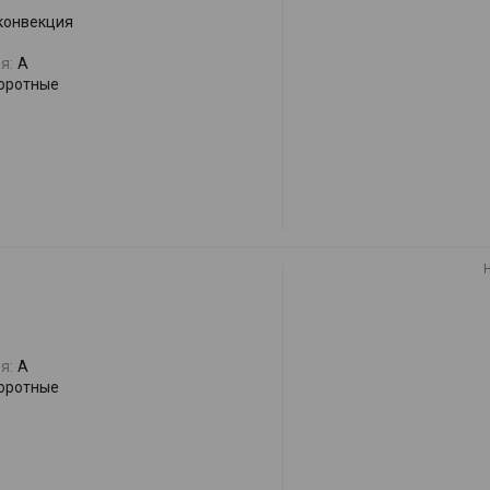
 конвекция
я:
A
оротные
я:
A
оротные