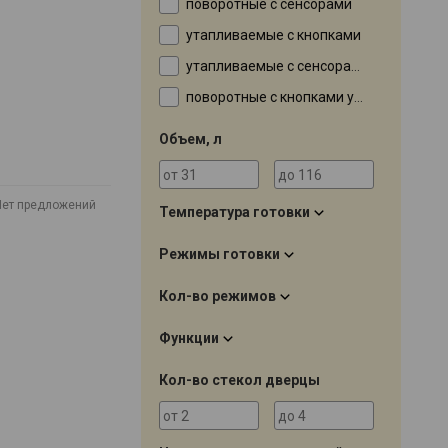
поворотные с сенсорами
утапливаемые с кнопками
утапливаемые с сенсорами
поворотные с кнопками утапливаемые
Объем, л
Нет предложений
Температура готовки
Режимы готовки
Кол-во режимов
Функции
Кол-во стекол дверцы