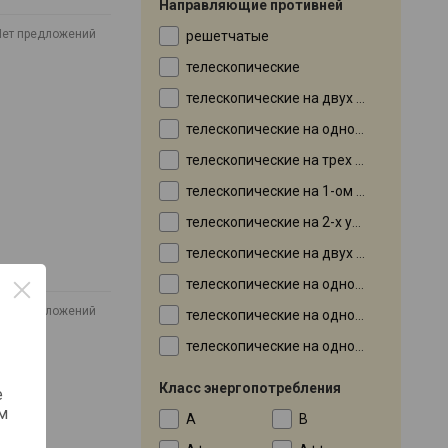
Направляющие противней
Нет предложений
решетчатые
телескопические
телескопические на двух уровнях
телескопические на одном уровне
телескопические на трех уровнях
телескопические на 1-ом уровне
телескопические на 2-х уровнях
телескопические на двух уровнях
телескопические на одном уровне
Нет предложений
телескопические на одном уровне 1
телескопические на одном уровне на одном уровне
Класс энергопотребления
е
м
A
B