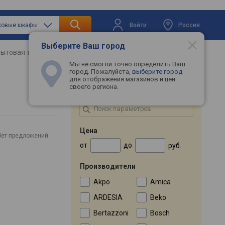
Войти
Россия
уховые шкафы
Выберите Ваш город
ытовая техника
Телевизоры
Промокоды
Мы не смогли точно определить Ваш
город. Пожалуйста,
выберите город
для отображения магазинов и цен
своего региона.
ПОДБОР ПО ПАРАМЕТРАМ
Цена
Нет предложений
от
до
руб.
Производители
Akpo
Amica
ARDESIA
Beko
Bertazzoni
Bosch