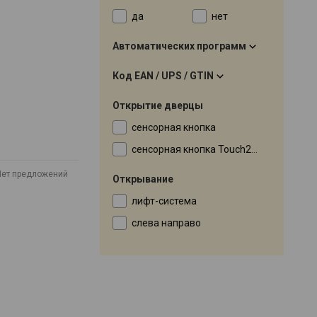
да
нет
Автоматических программ
Код EAN / UPS / GTIN
Открытие дверцы
сенсорная кнопка
сенсорная кнопка Touch2Open
Нет предложений
Открывание
лифт-система
слева направо