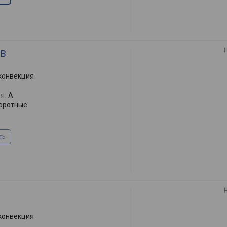
 B
 конвекция
я:
A
оротные
ть
 конвекция