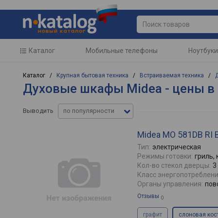
Каталог
Мобильные телефоны
Ноутбуки
Каталог /
Крупная бытовая техника
/
Встраиваемая техника
/
Духовые шкафы Midea - цены в
Выводить
по популярности
Midea MO 581DB RI 
Тип:
электрическая
Режимы готовки:
гриль,
Кол-во стекол дверцы:
3
Класс энергопотреблени
Органы управления:
пов
Отзывы
0
графит
слоновая кос