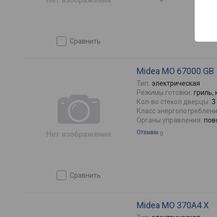
сравнить
Midea MO 67000 GB
Тип:
электрическая
Режимы готовки:
гриль,
Кол-во стекол дверцы:
3
Класс энергопотреблени
Органы управления:
пов
Отзывы
0
сравнить
Midea MO 370A4 X