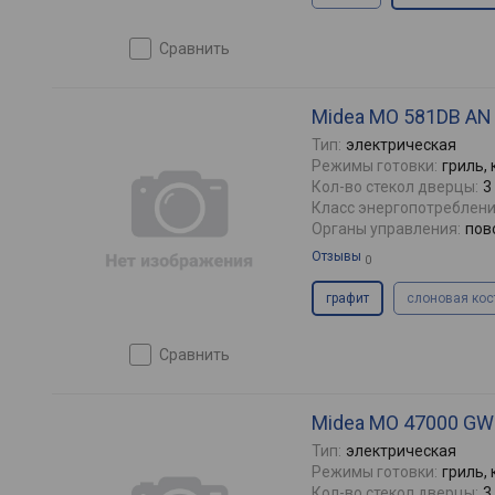
сравнить
Midea MO 581DB AN
Тип:
электрическая
Режимы готовки:
гриль,
Кол-во стекол дверцы:
3
Класс энергопотреблени
Органы управления:
пов
Отзывы
0
графит
слоновая кос
сравнить
Midea MO 47000 GW
Тип:
электрическая
Режимы готовки:
гриль,
Кол-во стекол дверцы:
3