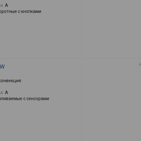
я:
A
оротные с кнопками
GW
 конвекция
я:
A
пливаемые с сенсорами