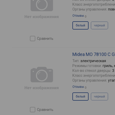
Класс энергопотреблени
Органы управления:
пов
Отзывы
0
белый
черный
сравнить
Midea MO 78100 C 
Тип:
электрическая
Режимы готовки:
гриль,
Кол-во стекол дверцы:
3
Класс энергопотреблени
Органы управления:
ута
Отзывы
0
белый
черный
сравнить