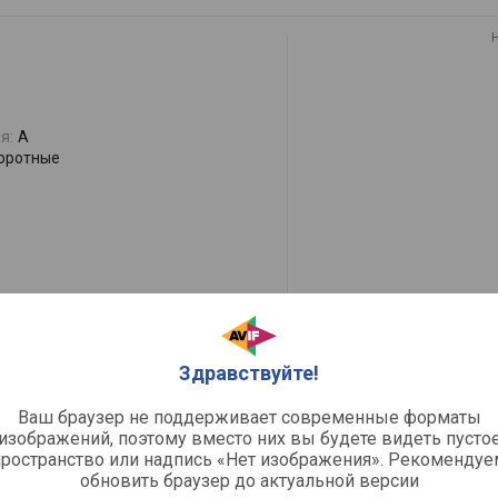
я:
A
оротные
Здравствуйте!
 конвекция
Ваш браузер не поддерживает современные форматы
изображений, поэтому вместо них вы будете видеть пусто
я:
A
пространство или надпись «Нет изображения». Рекомендуе
оротные с кнопками
обновить браузер до актуальной версии