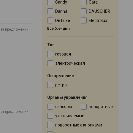
Candy
Cata
Darina
DAUSCHER
De Luxe
Electrolux
Все бренды
Нет предложений
Тип
газовая
электрическая
Оформление
ретро
Органы управления
сенсоры
поворотные
Нет предложений
утапливаемые
поворотные с кнопками