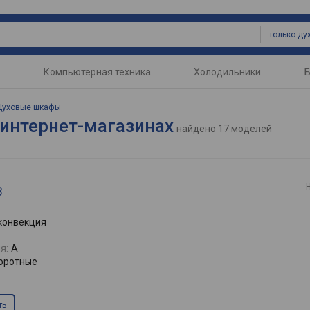
только д
Компьютерная техника
Холодильники
Б
Духовые шкафы
 интернет-магазинах
найдено
17 моделей
B
 конвекция
я:
A
оротные
ть