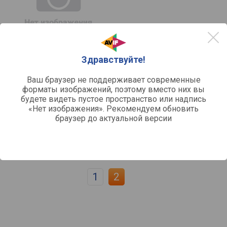
Здравствуйте!
сравнить
Ваш браузер не поддерживает современные
Behringer U-CONTROL UCA222
форматы изображений, поэтому вместо них вы
Тип:
аудиоинтерфейс
будете видеть пустое пространство или надпись
Разрядность:
16 бит
«Нет изображения». Рекомендуем обновить
Частота дискретизации:
48
браузер до актуальной версии
Функции:
регулировка уровня
Входы:
RCA, USB B
Отзывы
0
1
2