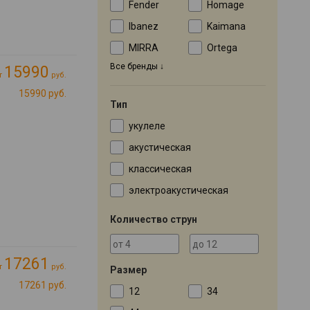
Fender
Homage
Ibanez
Kaimana
MIRRA
Ortega
Все бренды
15990
т
руб.
15990 руб.
Тип
укулеле
акустическая
классическая
электроакустическая
Количество струн
17261
т
руб.
Размер
17261 руб.
12
34