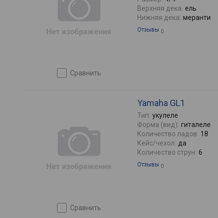
Верхняя дека:
ель
Нижняя дека:
меранти
Отзывы
0
сравнить
Yamaha GL1
Тип:
укулеле
Форма (вид):
гиталеле
Количество ладов:
18
Кейс/чехол:
да
Количество струн:
6
Отзывы
0
сравнить