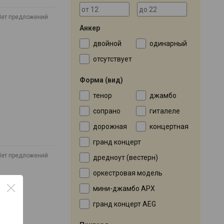
Нет предложений
Анкер
двойной
одинарный
отсутствует
Форма (вид)
тенор
джамбо
сопрано
гиталеле
дорожная
концертная
гранд концерт
Нет предложений
дредноут (вестерн)
оркестровая модель
мини-джамбо APX
гранд концерт AEG