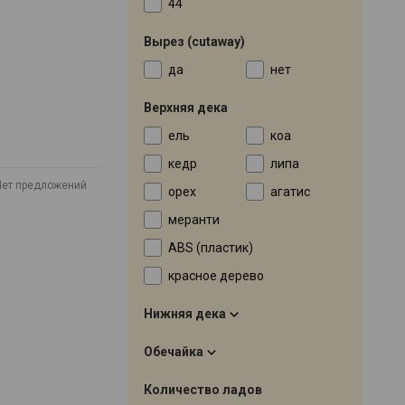
44
Вырез (cutaway)
да
нет
Верхняя дека
ель
коа
кедр
липа
Нет предложений
орех
агатис
меранти
ABS (пластик)
красное дерево
Нижняя дека
Обечайка
Количество ладов