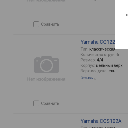
сравнить
Yamaha CG122MS
Тип:
классическая
Количество струн:
6
Размер:
4/4
Корпус:
цельный верх
Верхняя дека:
ель
Отзывы
0
сравнить
Yamaha CGS102A