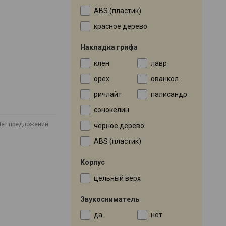
ABS (пластик)
красное дерево
Накладка грифа
клен
лавр
орех
ованкол
ричлайт
палисандр
сонокелин
Нет предложений
черное дерево
ABS (пластик)
Корпус
цельный верх
Звукосниматель
да
нет