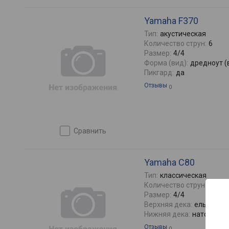
Yamaha F370
Тип:
акустическая
Количество струн:
6
Размер:
4/4
Форма (вид):
дредноут (
Пикгард:
да
Отзывы
0
сравнить
Yamaha C80
Тип:
классическая
Количество струн:
6
Размер:
4/4
Верхняя дека:
ель
Нижняя дека:
нато
Отзывы
0