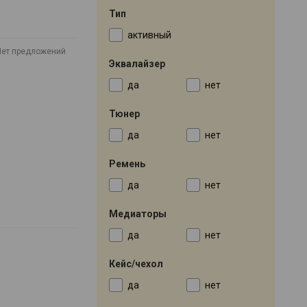
Тип
активный
Нет предложений
Эквалайзер
да
нет
Тюнер
да
нет
Ремень
да
нет
Медиаторы
да
нет
Кейс/чехол
да
нет