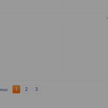
1
2
3
ницы: