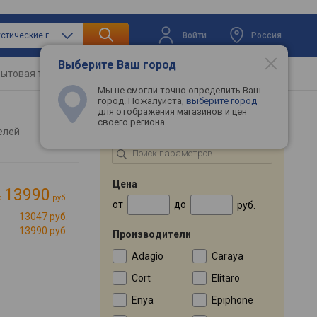
Войти
Россия
только акустические гитары
Выберите Ваш город
ытовая техника
Телевизоры
Промокоды
Мы не смогли точно определить Ваш
город. Пожалуйста,
выберите город
для отображения магазинов и цен
своего региона.
ПОДБОР ПО ПАРАМЕТРАМ
елей
Цена
13990
о
руб.
от
до
руб.
13047 руб.
13990 руб.
Производители
Adagio
Caraya
Cort
Elitaro
Enya
Epiphone