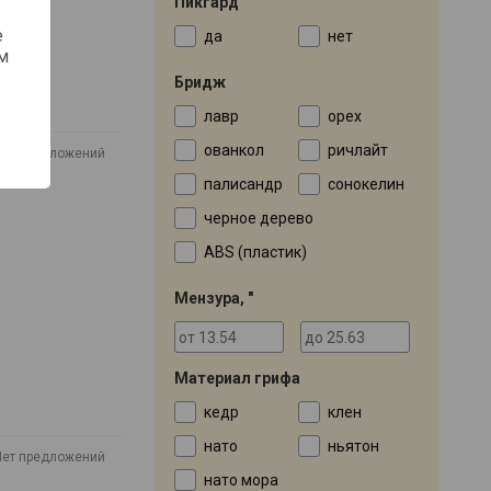
Пикгард
е
да
нет
м
Бридж
лавр
орех
ованкол
ричлайт
Нет предложений
палисандр
сонокелин
черное дерево
ABS (пластик)
Мензура, "
Материал грифа
кедр
клен
нато
ньятон
Нет предложений
нато мора