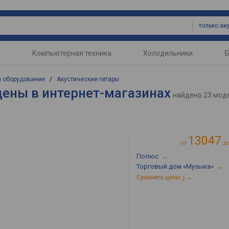
Компьютерная техника
Холодильники
Б
и оборудование
/
Акустические гитары
цены в интернет-магазинах
найдено
23 мод
13047
от
д
Полюс
→
Торговый дом «Музыка»
→
Сравнить цены
→
2