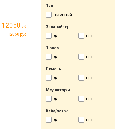
Тип
активный
12050
Эквалайзер
т
руб.
12050 руб.
да
нет
Тюнер
да
нет
Ремень
да
нет
Медиаторы
да
нет
Кейс/чехол
да
нет