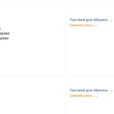
Торговый дом «Музыка»
→
Сравнить цены
→
1
я
дерево
ерево
Торговый дом «Музыка»
→
Сравнить цены
→
1
Здравствуйте!
Ваш браузер не поддерживает современные форматы