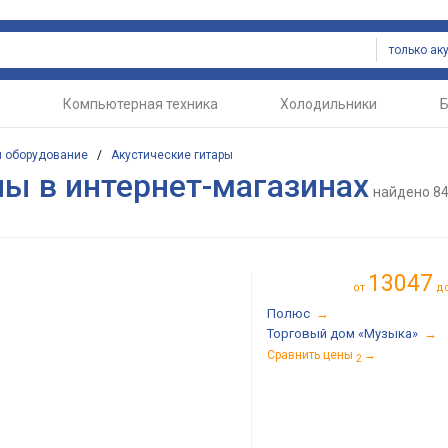
Компьютерная техника
Холодильники
Б
и оборудование
/
Акустические гитары
ны в интернет-магазинах
найдено
84
13047
от
д
Полюс
→
Торговый дом «Музыка»
→
Сравнить цены
→
2