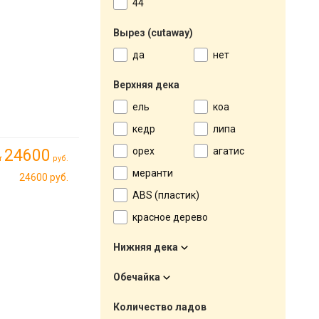
44
Вырез (cutaway)
да
нет
Верхняя дека
ель
коа
кедр
липа
орех
агатис
24600
т
руб.
меранти
24600 руб.
ABS (пластик)
красное дерево
Нижняя дека
Обечайка
Количество ладов