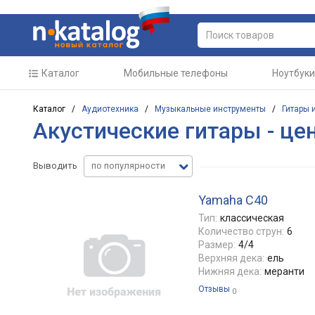
Каталог
Мобильные телефоны
Ноутбуки
Каталог /
Аудиотехника
/
Музыкальные инструменты
/
Гитары 
Акустические гитары - це
Выводить
по популярности
Yamaha C40
Тип:
классическая
Количество струн:
6
Размер:
4/4
Верхняя дека:
ель
Нижняя дека:
меранти
Отзывы
0