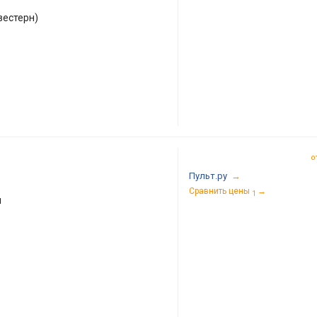
вестерн)
о
Пульт.ру
→
Сравнить цены
→
1
я