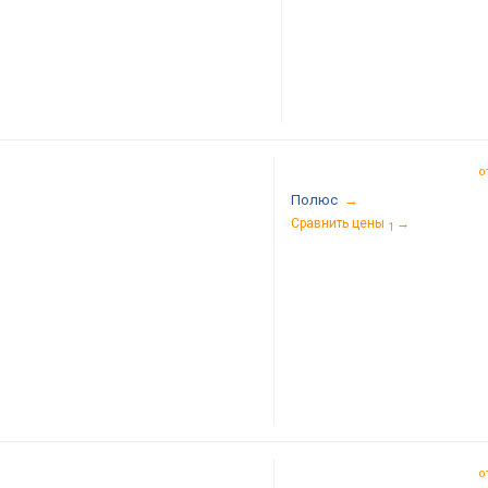
изображений, поэтому вместо них вы будете видеть пусто
пространство или надпись «Нет изображения». Рекомендуе
обновить браузер до актуальной версии
о
Полюс
→
Сравнить цены
→
1
о