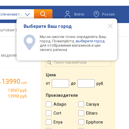
Войти
Россия
только акустические гитары
Выберите Ваш город
ытовая техника
Телевизоры
Промокоды
Мы не смогли точно определить Ваш
город. Пожалуйста,
выберите город
для отображения магазинов и цен
своего региона.
ПОДБОР ПО ПАРАМЕТРАМ
 моделей
Цена
13990
от
до
о
руб.
руб.
13047 руб.
Производители
13990 руб.
Adagio
Caraya
Cort
Elitaro
Enya
Epiphone