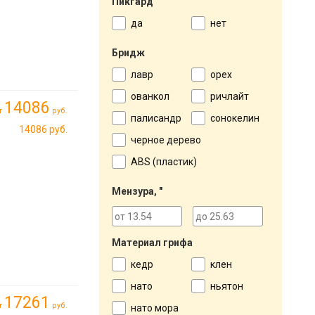
Пикгард
е
м
да
нет
Бридж
лавр
орех
ованкол
ричлайт
14086
т
руб.
палисандр
сонокелин
14086 руб.
черное дерево
ABS (пластик)
Мензура, "
Материал грифа
кедр
клен
нато
ньятон
17261
т
руб.
нато мора