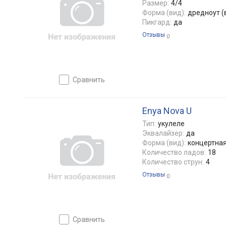
Размер:
4/4
Форма (вид):
дредноут (
Пикгард:
да
Отзывы
0
сравнить
Enya Nova U
Тип:
укулеле
Эквалайзер:
да
Форма (вид):
концертна
Количество ладов:
18
Количество струн:
4
Отзывы
0
сравнить