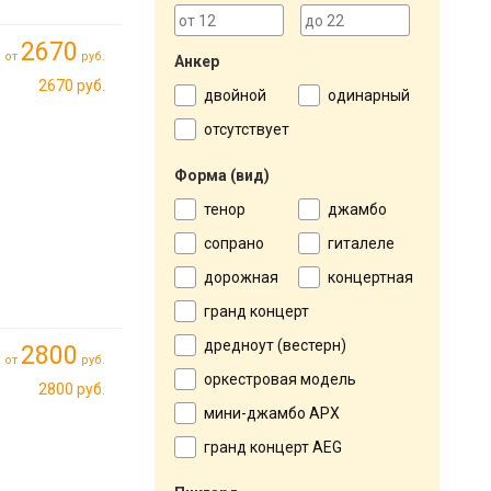
2670
от
руб.
Анкер
2670 руб.
двойной
одинарный
отсутствует
Форма (вид)
тенор
джамбо
сопрано
гиталеле
дорожная
концертная
гранд концерт
дредноут (вестерн)
2800
от
руб.
оркестровая модель
2800 руб.
мини-джамбо APX
гранд концерт AEG