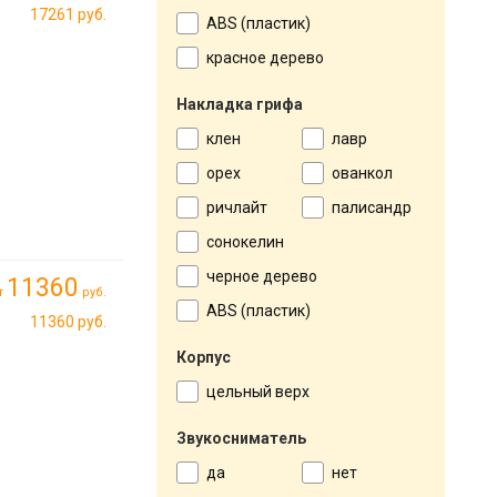
17261 руб.
ABS (пластик)
красное дерево
Накладка грифа
клен
лавр
орех
ованкол
ричлайт
палисандр
сонокелин
черное дерево
11360
т
руб.
ABS (пластик)
11360 руб.
Корпус
цельный верх
Звукосниматель
да
нет