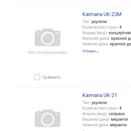
Kaimana UK-23M
Тип:
укулеле
Количество струн:
4
Форма (вид):
концертна
Верхняя дека:
красное 
Нижняя дека:
красное д
Отзывы
0
сравнить
Kaimana UK-21
Тип:
укулеле
Количество струн:
4
Форма (вид):
сопрано
Верхняя дека:
меранти
Нижняя дека:
меранти