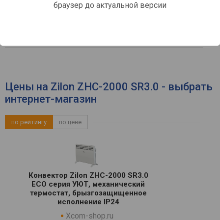
браузер до актуальной версии
от влаги / IP24 /, отключение
при падении
напольный, настенный
Установка (монтаж)
40x83x10.1 см
Габариты (ВхШхГ)
Цены на Zilon ZHC-2000 SR3.0 - выбрать
интернет-магазин
по рейтингу
по цене
Конвектор Zilon ZHC-2000 SR3.0
ECO серия УЮТ, механический
термостат, брызгозащищенное
исполнение IP24
Xcom-shop.ru