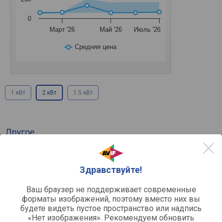
0
Март '26
Май '26
Июль '26
Средняя цена
1 кВт
2 кВт
1.5 кВт
Другое
конвектор
Тип
ТЭН
Нагревательный элемент
поворотный переключатель
Управление
Здравствуйте!
электросеть
Источник питания
2000 Вт
Максимальная мощность
Ваш браузер не поддерживает современные
форматы изображений, поэтому вместо них вы
20 м²
Площадь обогрева
будете видеть пустое пространство или надпись
термостат
Функции
«Нет изображения». Рекомендуем обновить
защита от перегрева, защита
Защита