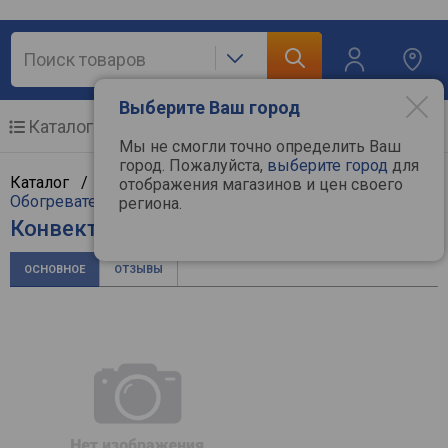
Выберите Ваш город
Каталог
Мобильные телефоны
Мы не смогли точно определить Ваш
город. Пожалуйста,
выберите город
для
Каталог /
Климат, отопление и водоснабжение
/
отображения магазинов и цен своего
Обогреватели
/
Конвекторы
/
Zilon
региона.
Конвектор Zilon ZHC-2000 SR3.0
ОСНОВНОЕ
ОТЗЫВЫ