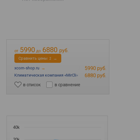
5990
6880
руб.
от
до
Cравнить цены
→
2
5990 руб.
xcom-shop.ru
→
6880 руб.
Климатическая компания «MirCli»
→
в список
в сравнение
40k
20k