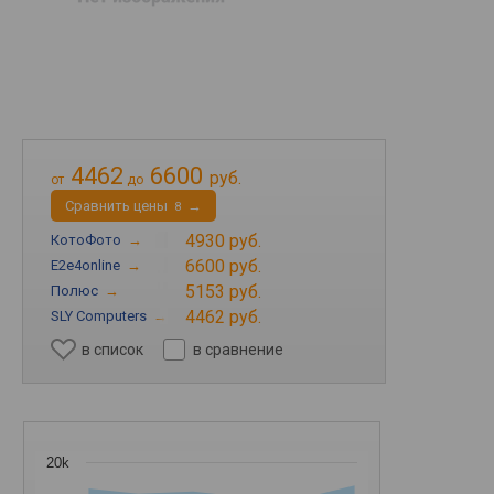
4462
6600
руб.
от
до
Cравнить цены
→
8
4930 руб.
КотоФото
→
6600 руб.
E2e4online
→
5153 руб.
Полюс
→
4462 руб.
SLY Computers
→
в список
в сравнение
20k