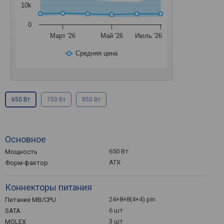
10k
0
Март '26
Май '26
Июль '26
Средняя цена
650 Вт
750 Вт
850 Вт
Основное
650 Вт
Мощность
ATX
Форм-фактор
Коннекторы питания
24+8+8(4+4) pin
Питание MB/CPU
6 шт
SATA
3 шт
MOLEX