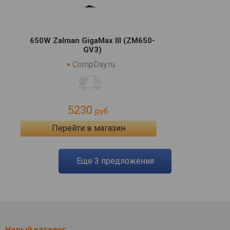
650W Zalman GigaMax III (ZM650-
GV3)
CompDay.ru
5230
руб.
Перейти в магазин
eще
3
предложения
Новый каталог