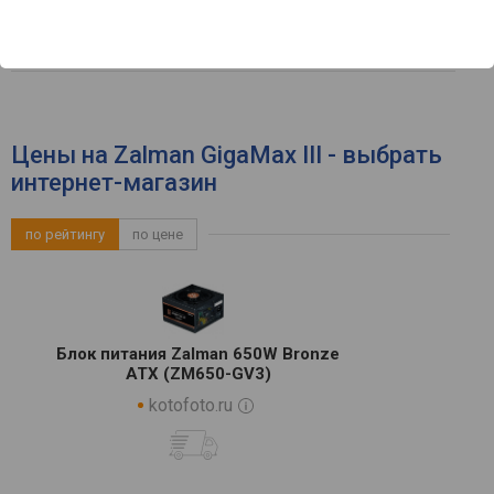
1.65 кг
Вес
zalman.com
Официальный сайт
Цены на Zalman GigaMax III - выбрать
интернет-магазин
по рейтингу
по цене
Блок питания Zalman 650W Bronze
ATX (ZM650-GV3)
kotofoto.ru