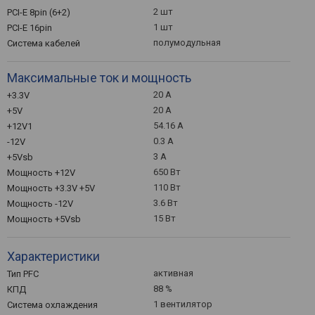
2 шт
PCI-E 8pin (6+2)
1 шт
PCI-E 16pin
полумодульная
Система кабелей
Максимальные ток и мощность
20 А
+3.3V
20 А
+5V
54.16 А
+12V1
0.3 А
-12V
3 А
+5Vsb
650 Вт
Мощность +12V
110 Вт
Мощность +3.3V +5V
3.6 Вт
Мощность -12V
15 Вт
Мощность +5Vsb
Характеристики
активная
Тип PFC
88 %
КПД
1 вентилятор
Система охлаждения