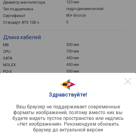
120 мм
Диаметр вентилятора
гидродинамический
Тип подшипника
80+ Bronze
Сертификат
3
Стандарт ATX 12В v.
Длина кабелей
500 мм
MB
700 мм
CPU
450 мм
SATA
450 мм
MOLEX
550 мм
PCI-E
Общее
Здравствуйте!
Защита от перенапряжения
(OVP)
Защита от избыточного тока
Ваш браузер не поддерживает современные
(OPP)
форматы изображений, поэтому вместо них вы
Защита от короткого
будете видеть пустое пространство или надпись
замыкания (SCP)
«Нет изображения». Рекомендуем обновить
OCP, OTP, UVP
Безопасность
браузер до актуальной версии
86x150x140 мм
Габариты (ВхШхГ)