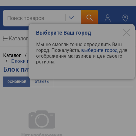
Выберите Ваш город
Каталог
Мобильные телефоны
Мы не смогли точно определить Ваш
город. Пожалуйста,
выберите город
для
Каталог /
Компьютерная техника
/
Комплектующие
отображения магазинов и цен своего
/
Блоки питания
/
Zalman
региона.
Блок питания Zalman GigaMax III
ОСНОВНОЕ
ОТЗЫВЫ