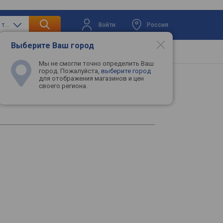
Войти
Россия
только термопасты и термопрокладки
Выберите Ваш город
вая техника
Телевизоры
Промокоды
Мы не смогли точно определить Ваш
город. Пожалуйста,
выберите город
для отображения магазинов и цен
своего региона.