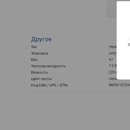
Другое
термопаста
Тип
шприц
Упаковка
4 г
Вес
7.2 Вт
Теплопроводность
220 пуаз
Вязкость
серый
Цвет пасты
8809213769
Код EAN / UPS / GTIN