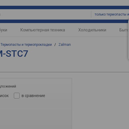
буки
Компьютерная техника
Холодильники
Быто
/
Термопасты и термопрокладки
/
Zalman
M-STC7
дложений
писок
в сравнение