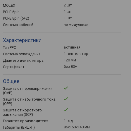
2 шт
MOLEX
1 шт
PCI-E 6pin
1 шт
PCI-E 8pin (6+2)
не модульная
Система кабелей
Характеристики
активная
Тип PFC
1 вентилятор
Система охлаждения
120 мм
Диаметр вентилятора
без 80+
Сертификат
Общее
Защита от перенапряжения
(OVP)
Защита от избыточного тока
(OPP)
Защита от короткого
замыкания (SCP)
1 год
Гарантия производителя
86x150x140 мм
Габариты (ВхШхГ)