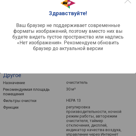
Здравствуйте!
0
Ваш браузер не поддерживает современные
Март '26
Май '26
Июль '26
форматы изображений, поэтому вместо них вы
Средняя цена
будете видеть пустое пространство или надпись
«Нет изображения». Рекомендуем обновить
браузер до актуальной версии
Другое
очиститель
Назначение
30 м²
Рекомендуемая площадь
помещения
HEPA 13
Фильтры очистки
регулировка
Функции
производительности, ночной
режим работы, авторежим
очистителя, таймер
отключения, дисплей,
индикатор качества воздуха,
управление через Интернет