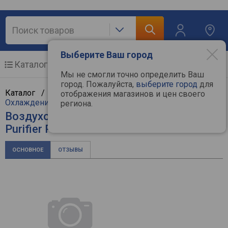
Выберите Ваш город
Каталог
Мобильные телефоны
Мы не смогли точно определить Ваш
город. Пожалуйста,
выберите город
для
Каталог /
Климат, отопление и водоснабжение
/
отображения магазинов и цен своего
Охлаждение и климат
/
Воздухоочистители
/
Xiaomi
региона.
Воздухоочиститель Xiaomi Smartmi Air
Purifier P1
ОСНОВНОЕ
ОТЗЫВЫ