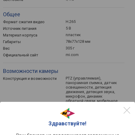
Общее
H.265
Формат сжатия видео
5 В
Источник питания
пластик
Материал корпуса
78x77x128 мм
Габариты
305 г
Вес
mi.com
Официальный сайт
Возможности камеры
PTZ (управляемая),
Конструкция и возможности
панорамная съемка, датчик
освещенности, детекция
движения, детекция звука,
микрофон, динамик
обратной связи, мобильное
приложение / Xiaomi Home /,
оповещение о движении, ИК
подсветка, картридер
256 ГБ
Макс. объем карты памяти
Здравствуйте!
+
Облачное хранилище
16 шт
Кол-во светодиодов