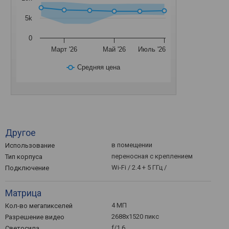
5k
0
Март '26
Май '26
Июль '26
Средняя цена
Другое
в помещении
Использование
переносная с креплением
Тип корпуса
Wi-Fi / 2.4 + 5 ГГц /
Подключение
Матрица
4 МП
Кол-во мегапикселей
2688x1520 пикс
Разрешение видео
f/1.6
Светосила