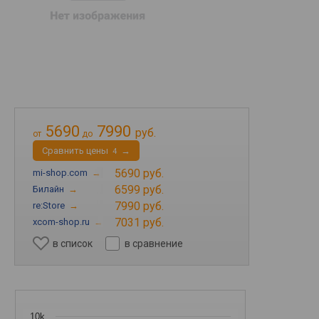
5690
7990
руб.
от
до
Cравнить цены
→
4
5690 руб.
mi-shop.com
→
6599 руб.
Билайн
→
7990 руб.
re:Store
→
7031 руб.
xcom-shop.ru
→
в список
в сравнение
10k