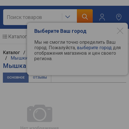
Выберите Ваш город
Каталог
Мобильные телефоны
Мы не смогли точно определить Ваш
город. Пожалуйста,
выберите город
для
Каталог /
Компьютерная техника
/
Манипуляторы
отображения магазинов и цен своего
/
Мышки
/
Xiaomi
региона.
Мышка Xiaomi Mi Portable Mouse 2
ОСНОВНОЕ
ОТЗЫВЫ