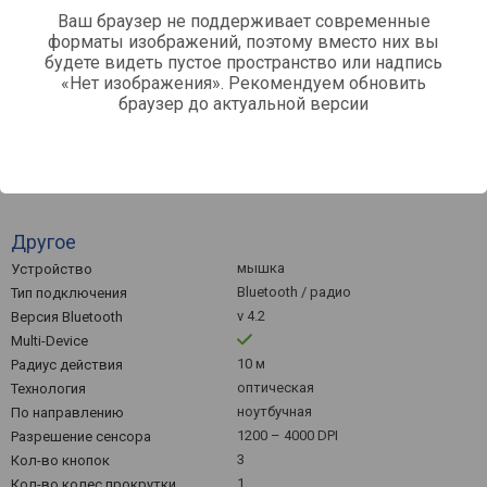
Ваш браузер не поддерживает современные
форматы изображений, поэтому вместо них вы
будете видеть пустое пространство или надпись
Апр '26
Май '26
Июнь '26
Июл…
«Нет изображения». Рекомендуем обновить
браузер до актуальной версии
Средняя цена
Другое
мышка
Устройство
Bluetooth / радио
Тип подключения
v 4.2
Версия Bluetooth
Multi-Device
10 м
Радиус действия
оптическая
Технология
ноутбучная
По направлению
1200 – 4000 DPI
Разрешение сенсора
3
Кол-во кнопок
1
Кол-во колес прокрутки